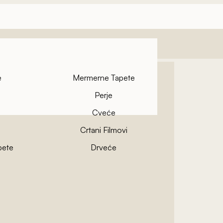
e
Mermerne Tapete
Perje
Cveće
Crtani Filmovi
pete
Drveće