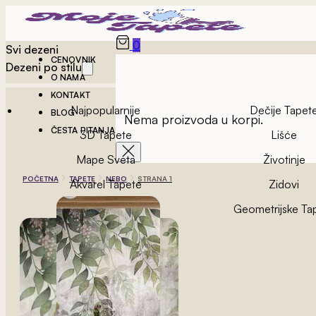
0
Svi dezeni
CENOVNIK
Dezeni po stilu
O NAMA
KONTAKT
Najpopularnije
Dečije Tapet
BLOG
Nema proizvoda u korpi.
ČESTA PITANJA
3D Tapete
Lišće
Mape Sveta
Životinje
POČETNA
TAPETE
NEBO
STRANA 1
Akvarel Tapete
Zidovi
Vintage Tapete
Geometrijske Ta