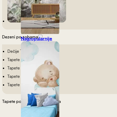
Dezeni po sobama
Najpopularnije
Dečije Tapete
Tapete Spavaća Soba
Tapete Dnevna Soba
Tapete Za Kupatilo
Tapete Za Kuhinju
Tapete po želji
Materijali tapeta