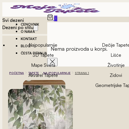
0
Svi dezeni
CENOVNIK
Dezeni po stilu
O NAMA
KONTAKT
Najpopularnije
Dečije Tapet
BLOG
Nema proizvoda u korpi.
ČESTA PITANJA
3D Tapete
Lišće
Mape Sveta
Životinje
POČETNA
TAPETE
NAJPOPULARNIJE
STRANA 1
Akvarel Tapete
Zidovi
Vintage Tapete
Geometrijske Ta