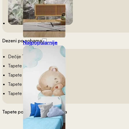
Dezeni po sobama
Najpopularnije
Dečije Tapete
Tapete Spavaća Soba
Tapete Dnevna Soba
Tapete Za Kupatilo
Tapete Za Kuhinju
Tapete po želji
Materijali tapeta