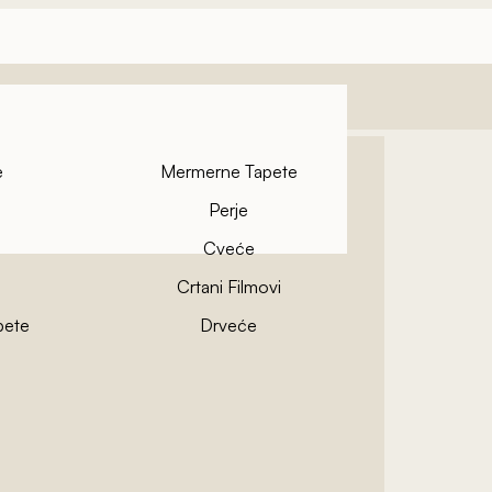
e
Mermerne Tapete
Perje
Cveće
Crtani Filmovi
pete
Drveće