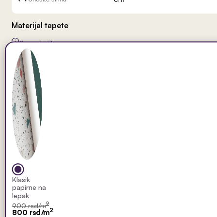
Materijal tapete
Saznaj više
Klasik
papirne na
lepak
2
900 rsd/m
2
800 rsd/m