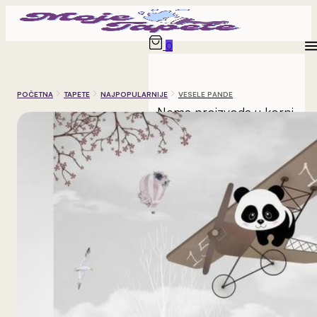
0
POČETNA
TAPETE
NAJPOPULARNIJE
VESELE PANDE
Nema proizvoda u korpi.