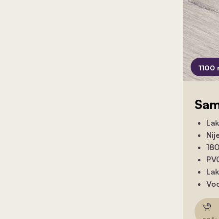
1100 
Sam
Lak
Nij
180
PVC
Lak
Vod