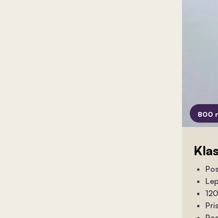
800 
Kla
Pos
Lep
120
Pri
Pos