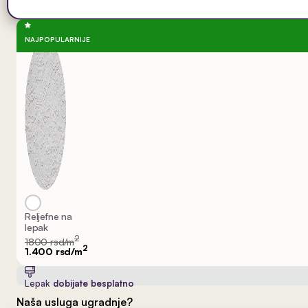
NAJPOPULARNIJE
Reljefne na
lepak
2
1800 rsd/m
2
1.400 rsd/m
Lepak
dobijate besplatno
Naša usluga ugradnje?