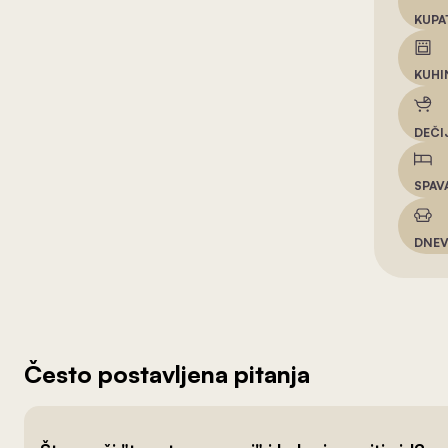
KUPA
KUHI
DEČI
SPAV
DNEV
Često postavljena pitanja