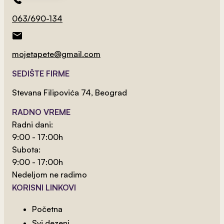
2
od 800 rsd/m
063/690-134
Jednorog I Mesec
mojetapete@gmail.com
SEDIŠTE FIRME
Stevana Filipovića 74, Beograd
RADNO VREME
Radni dani:
9:00 - 17:00h
Subota:
9:00 - 17:00h
Nedeljom ne radimo
KORISNI LINKOVI
Početna
Svi dezeni