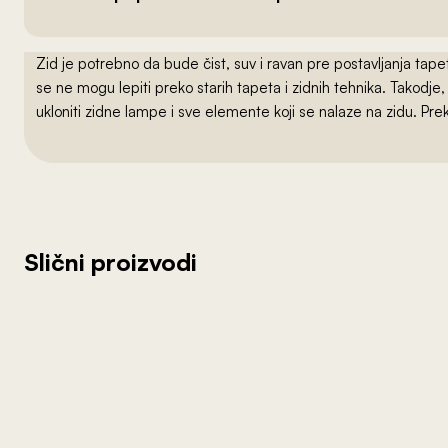
Zid je potrebno da bude čist, suv i ravan pre postavljanja t
se ne mogu lepiti preko starih tapeta i zidnih tehnika. Takodj
ukloniti zidne lampe i sve elemente koji se nalaze na zidu. Pre
Slični proizvodi