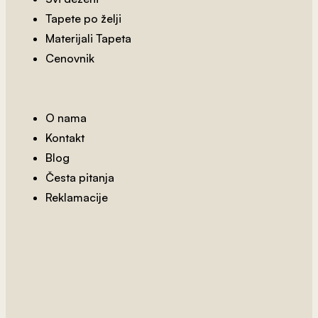
2
od 800 rsd/m
Tapete po želji
3D Cvetni Pejzaž
Materijali Tapeta
Cenovnik
O nama
Kontakt
Blog
Česta pitanja
Reklamacije
2
od 800 rsd/m