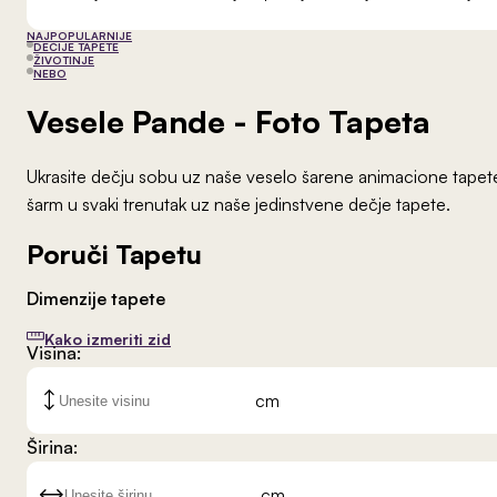
NAJPOPULARNIJE
DEČIJE TAPETE
ŽIVOTINJE
NEBO
Vesele Pande
- Foto Tapeta
Ukrasite dečju sobu uz naše veselo šarene animacione tapete. 
šarm u svaki trenutak uz naše jedinstvene dečje tapete.
Poruči Tapetu
Dimenzije tapete
Kako izmeriti zid
Visina:
cm
Širina:
cm