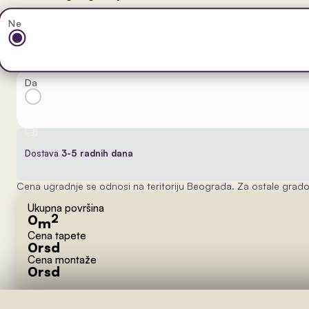
Ne
Da
Dostava
3-5 radnih dana
Cena ugradnje se odnosi na teritoriju Beograda. Za ostale grado
Ukupna površina
0
2
m
Cena tapete
0
rsd
Cena montaže
0
rsd