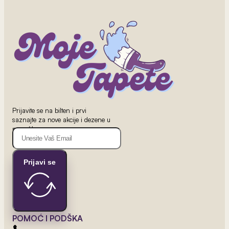
od 800 rsd/m
Beli Ždral
Prijavite se na bilten i prvi
saznajte za nove akcije i dezene u
ponudi!
Prijavi se
POMOĆ I PODŠKA