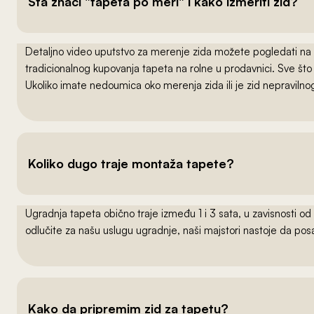
Šta znači "tapeta po meri" i kako izmeriti zid?
Detaljno video uputstvo za merenje zida možete pogledati na
tradicionalnog kupovanja tapeta na rolne u prodavnici. Sve što
Ukoliko imate nedoumica oko merenja zida ili je zid nepraviln
Koliko dugo traje montaža tapete?
Ugradnja tapeta obično traje između 1 i 3 sata, u zavisnosti od
odlučite za našu uslugu ugradnje, naši majstori nastoje da po
Kako da pripremim zid za tapetu?