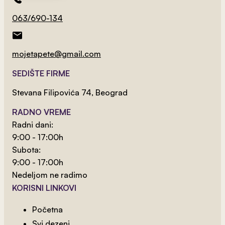
Dečije Planine
063/690-134
mojetapete@gmail.com
SEDIŠTE FIRME
Stevana Filipovića 74, Beograd
RADNO VREME
Radni dani:
9:00 - 17:00h
Subota:
2
od 800 rsd/m
9:00 - 17:00h
Nebo 20
Nedeljom ne radimo
KORISNI LINKOVI
Početna
Svi dezeni