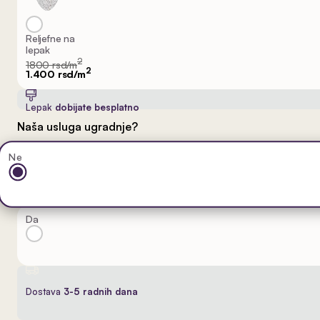
Reljefne na
lepak
2
1800 rsd/m
2
1.400 rsd/m
Lepak
dobijate besplatno
Naša usluga ugradnje?
Ne
Da
Dostava
3-5 radnih dana