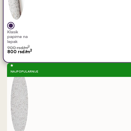
Klasik
papirne na
lepak
2
900 rsd/m
2
800 rsd/m
NAJPOPULARNIJE