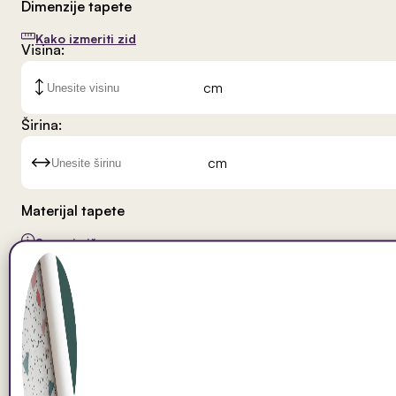
Dimenzije tapete
Kako izmeriti zid
Visina:
cm
Širina:
cm
Materijal tapete
Saznaj više