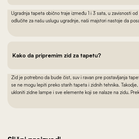
Ugradnja tapeta obično traje između 1 i 3 sata, u zavisnosti od
odlučite za našu uslugu ugradnje, naši majstori nastoje da po
Kako da pripremim zid za tapetu?
Zid je potrebno da bude čist, suv i ravan pre postavljanja t
se ne mogu lepiti preko starih tapeta i zidnih tehnika. Takodj
ukloniti zidne lampe i sve elemente koji se nalaze na zidu. Pre