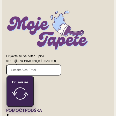
Prijavite se na bilten i prvi
saznajte za nove akcije i dezene u
ponudi!
Prijavi se
POMOĆ I PODŠKA
2
od 800 rsd/m