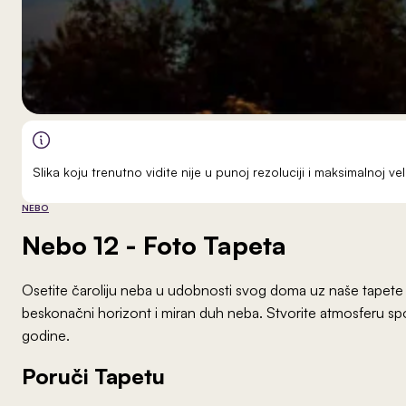
Slika koju trenutno vidite nije u punoj rezoluciji i maksimalnoj 
NEBO
Nebo 12
- Foto Tapeta
Osetite čaroliju neba u udobnosti svog doma uz naše tapete
beskonačni horizont i miran duh neba. Stvorite atmosferu sp
godine.
Poruči Tapetu