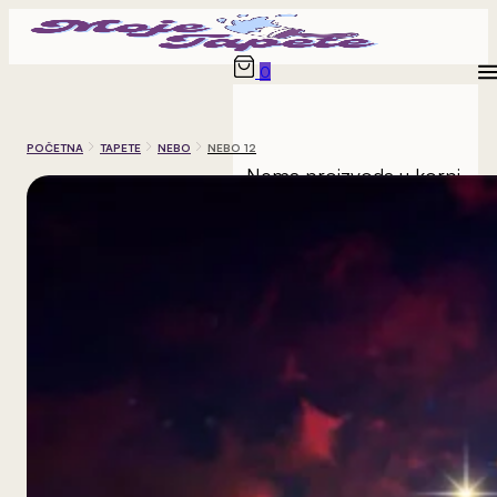
0
POČETNA
TAPETE
NEBO
NEBO 12
Nema proizvoda u korpi.