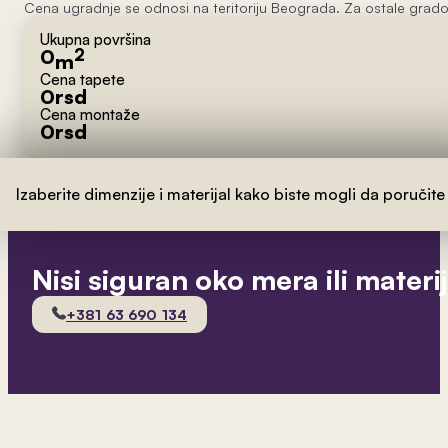
Cena ugradnje se odnosi na teritoriju Beograda. Za ostale grado
Ukupna površina
0
2
m
Cena tapete
0
rsd
Cena montaže
0
rsd
Izaberite dimenzije i materijal kako biste mogli da poručite
Nisi siguran oko mera ili materi
+381 63 690 134