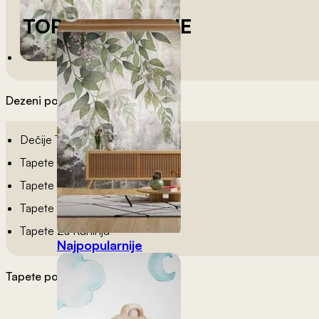
TOP KATEGORIJE
Dezeni po sobama
Dečije Tapete
Tapete Spavaća Soba
Tapete Dnevna Soba
Tapete Za Kupatilo
Tapete Za Kuhinju
Najpopularnije
Tapete po želji
Materijali tapeta