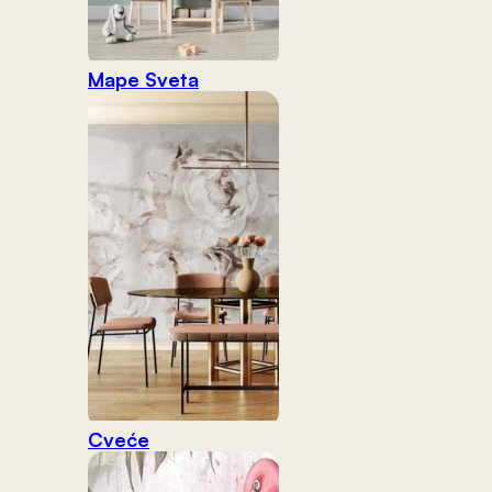
Mape Sveta
Cveće