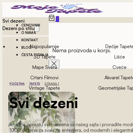
0
Svi dezeni
CENOVNIK
Dezeni po stilu
O NAMA
KONTAKT
Najpopularnije
Dečije Tapet
BLOG
Nema proizvoda u korpi.
ČESTA PITANJA
3D Tapete
Lišće
Mape Sveta
Cveće
Crtani Filmovi
Akvarel Tapet
POČETNA
TAPETE
STRANA 1
Vintage Tapete
Geometrijske Ta
Svi dezeni
Istražite ponudu svih dezena sa našeg sajta i pronađite model
1000 dezena za svaki tip enterijera, od modernih i elegantnih, 