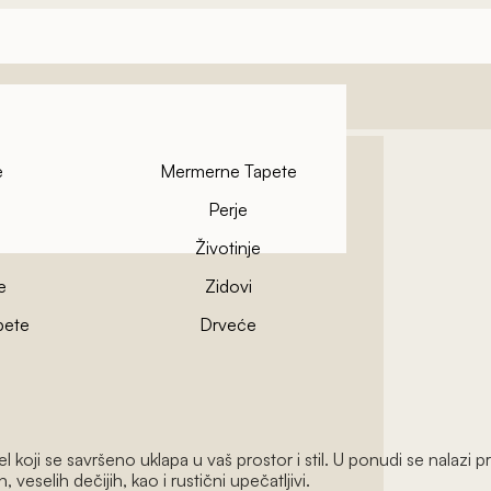
e
Mermerne Tapete
Perje
Životinje
e
Zidovi
pete
Drveće
 koji se savršeno uklapa u vaš prostor i stil. U ponudi se nalazi p
veselih dečijih, kao i rustični upečatljivi.