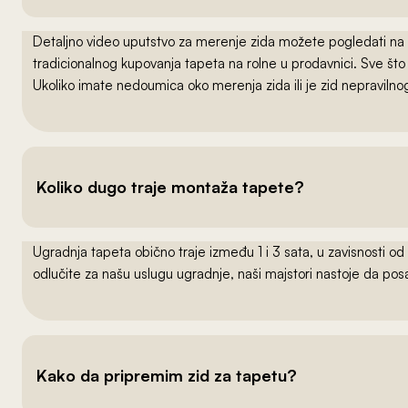
Detaljno video uputstvo za merenje zida možete pogledati na
tradicionalnog kupovanja tapeta na rolne u prodavnici. Sve što
Ukoliko imate nedoumica oko merenja zida ili je zid nepraviln
Koliko dugo traje montaža tapete?
Ugradnja tapeta obično traje između 1 i 3 sata, u zavisnosti od
odlučite za našu uslugu ugradnje, naši majstori nastoje da po
Kako da pripremim zid za tapetu?