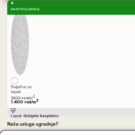
NAJPOPULARNIJE
Reljefne na
lepak
2
1800 rsd/m
2
1.400 rsd/m
Lepak
dobijate besplatno
Naša usluga ugradnje?