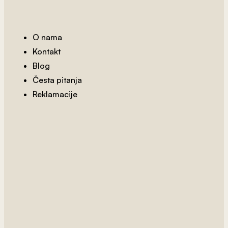
O nama
Kontakt
Blog
Česta pitanja
Reklamacije
2
od 800 rsd/m
Harry Potter 1