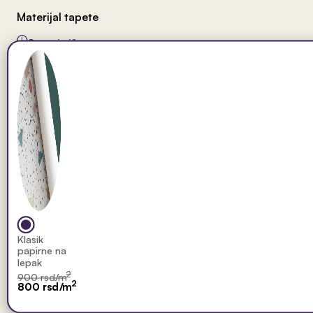
Materijal tapete
Saznaj više
Klasik
papirne na
lepak
2
900 rsd/m
2
800 rsd/m