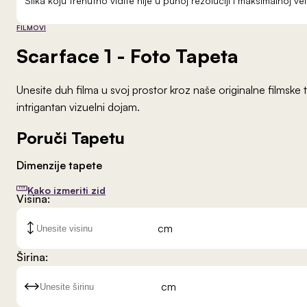
Slika koju trenutno vidite nije u punoj rezoluciji i maksimalnoj 
FILMOVI
Scarface 1
- Foto Tapeta
Unesite duh filma u svoj prostor kroz naše originalne filmske
intrigantan vizuelni dojam.
Poruči Tapetu
Dimenzije tapete
Kako izmeriti zid
Visina:
cm
Širina:
cm