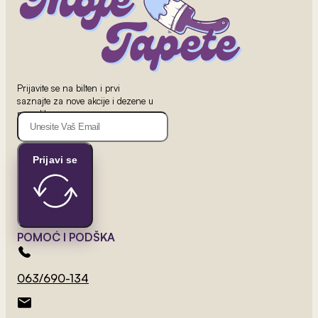
2
od 800 rsd/m
Harry Potter 5
Prijavite se na bilten i prvi
saznajte za nove akcije i dezene u
ponudi!
Prijavi se
POMOĆ I PODŠKA
063/690-134
2
od 800 rsd/m