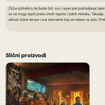
Zid je potrebno da bude čist, suv i ravan pre postavljanja t
se ne mogu lepiti preko starih tapeta i zidnih tehnika. Takodj
ukloniti zidne lampe i sve elemente koji se nalaze na zidu. Pre
Slični proizvodi