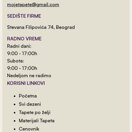
mojetapete@gmail.com
Harry Potter 10
SEDIŠTE FIRME
Stevana Filipovića 74, Beograd
RADNO VREME
Radni dani:
9:00 - 17:00h
Subota:
9:00 - 17:00h
Nedeljom ne radimo
KORISNI LINKOVI
Početna
Svi dezeni
2
od 800 rsd/m
Tapete po želji
Harry Potter 2
Materijali Tapeta
Cenovnik