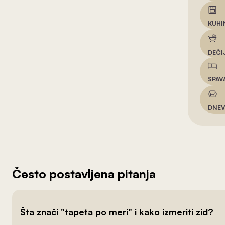
KUHI
DEČI
SPAV
DNEV
Često postavljena pitanja
Šta znači "tapeta po meri" i kako izmeriti zid?