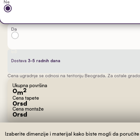
Ne
Da
Dostava
3-5 radnih dana
Cena ugradnje se odnosi na teritoriju Beograda. Za ostale grado
Ukupna površina
0
2
m
Cena tapete
0
rsd
Cena montaže
0
rsd
Izaberite dimenzije i materijal kako biste mogli da poručite