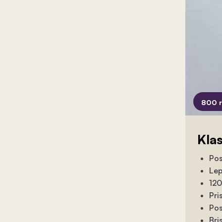
800 
Kla
Pos
Lep
120
Pri
Pos
Bri