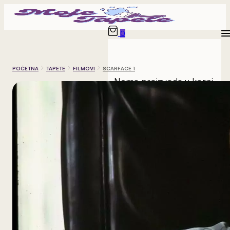
0
POČETNA
TAPETE
FILMOVI
SCARFACE 1
Nema proizvoda u korpi.