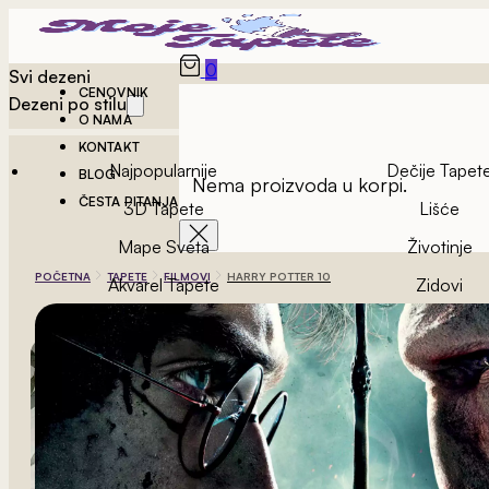
0
Svi dezeni
CENOVNIK
Dezeni po stilu
O NAMA
KONTAKT
Najpopularnije
Dečije Tapet
BLOG
Nema proizvoda u korpi.
ČESTA PITANJA
3D Tapete
Lišće
Mape Sveta
Životinje
POČETNA
TAPETE
FILMOVI
HARRY POTTER 10
Akvarel Tapete
Zidovi
Vintage Tapete
Geometrijske Ta