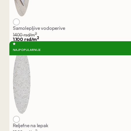
Samolepljive vodoperive
2
1400 rsd/m
2
1.100 rsd/m
NAJPOPULARNIJE
Reljefne na lepak
2