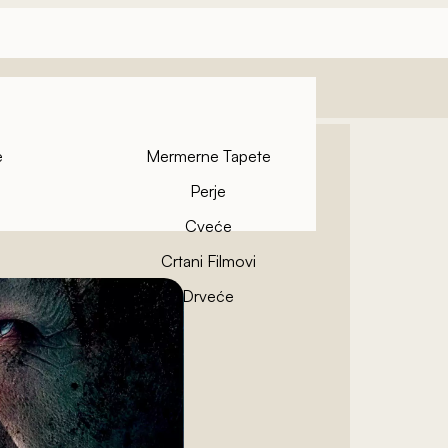
e
Mermerne Tapete
Perje
Cveće
Crtani Filmovi
pete
Drveće