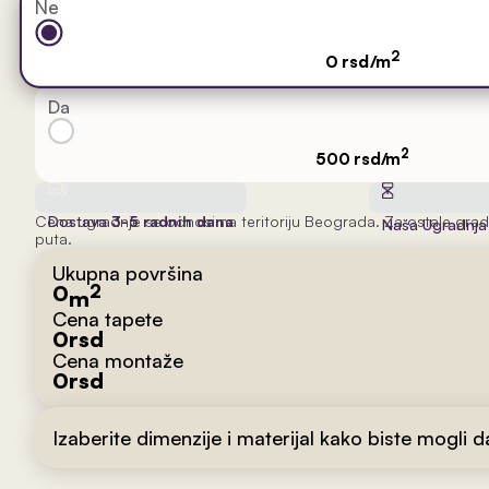
Ne
2
0 rsd/m
Da
2
500 rsd/m
Cena ugradnje se odnosi na teritoriju Beograda. Za ostale grad
Dostava
3-5 radnih dana
Naša Ugradnj
puta.
Ukupna površina
0
2
m
Cena tapete
0
rsd
Cena montaže
0
rsd
Izaberite dimenzije i materijal kako biste mogli 