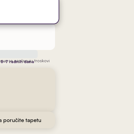
ove se naplacuju troskovi
a
5-7 radnih dana
da poručite tapetu