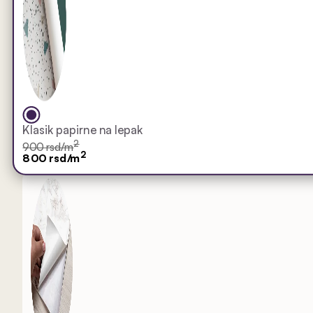
Klasik papirne na lepak
2
900 rsd/m
2
800 rsd/m