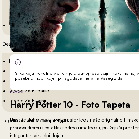
Dezeni po sobama
Dečije Tapete
Tapete Spavaća Soba
Slika koju trenutno vidite nije u punoj rezoluciji i maksimalnoj v
posebno modifikuje i prilagođava merama Vašeg zida.
Tapete Dnevna Soba
Tapete Za Kupatilo
FILMOVI
Tapete Za Kuhinju
Harry Potter 10
- Foto Tapeta
Unesite duh filma u svoj prostor kroz naše originalne filmsk
Tapete po želji
Materijali tapeta
prenosi dramu i estetiku sedme umetnosti, pružajući prostor
intrigantan vizuelni dojam.