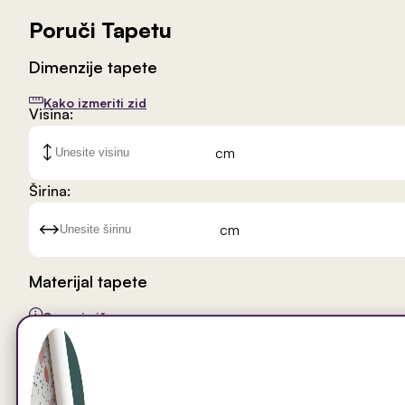
Poruči Tapetu
Dimenzije tapete
Kako izmeriti zid
Visina:
cm
Širina:
cm
Materijal tapete
Saznaj više