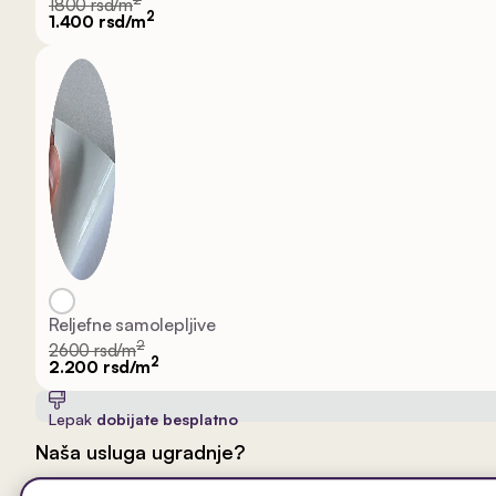
1800 rsd/m
2
1.400 rsd/m
Reljefne samolepljive
2
2600 rsd/m
2
2.200 rsd/m
Lepak
dobijate besplatno
Naša usluga ugradnje?