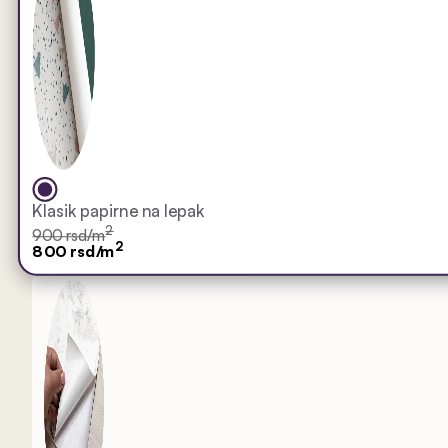
Klasik papirne na lepak
2
900 rsd/m
2
800 rsd/m