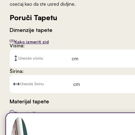
osećaj kao da ste usred divljine.
Poruči Tapetu
Dimenzije tapete
Kako izmeriti zid
Visina:
cm
Širina:
cm
Materijal tapete
Saznaj više