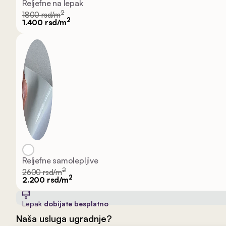
Reljefne na lepak
2
1800 rsd/m
2
1.400 rsd/m
Reljefne samolepljive
2
2600 rsd/m
2
2.200 rsd/m
Lepak
dobijate besplatno
Naša usluga ugradnje?