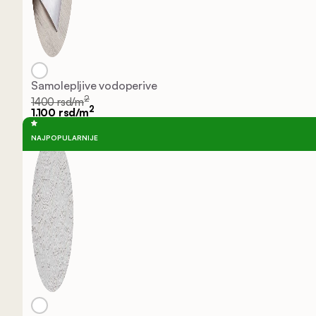
Samolepljive vodoperive
2
1400 rsd/m
2
1.100 rsd/m
NAJPOPULARNIJE