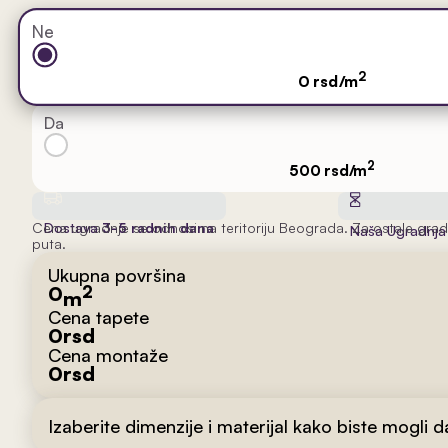
Ne
2
0 rsd/m
Da
2
500 rsd/m
Cena ugradnje se odnosi na teritoriju Beograda. Za ostale grad
Dostava
3-5 radnih dana
Naša Ugradnj
puta.
Ukupna površina
0
2
m
Cena tapete
0
rsd
Cena montaže
0
rsd
Izaberite dimenzije i materijal kako biste mogli 