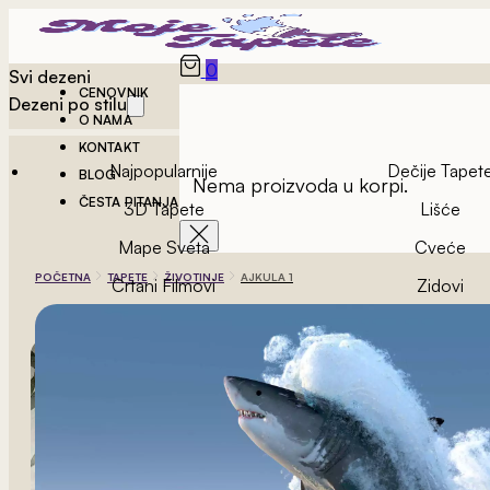
0
Svi dezeni
CENOVNIK
Dezeni po stilu
O NAMA
KONTAKT
Najpopularnije
Dečije Tapet
BLOG
Nema proizvoda u korpi.
ČESTA PITANJA
3D Tapete
Lišće
Mape Sveta
Cveće
POČETNA
TAPETE
ŽIVOTINJE
AJKULA 1
Crtani Filmovi
Zidovi
Vintage Tapete
Geometrijske Ta