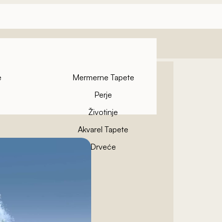
e
Mermerne Tapete
Perje
Životinje
Akvarel Tapete
pete
Drveće