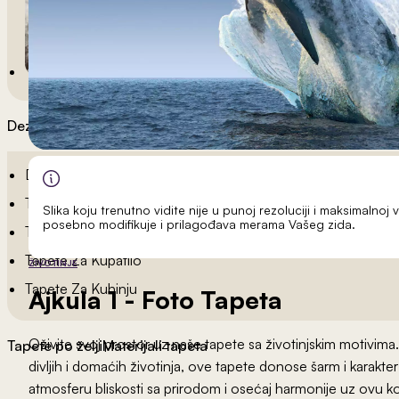
Dezeni po sobama
Dečije Tapete
Tapete Spavaća Soba
Slika koju trenutno vidite nije u punoj rezoluciji i maksimalnoj v
posebno modifikuje i prilagođava merama Vašeg zida.
Tapete Dnevna Soba
Tapete Za Kupatilo
ŽIVOTINJE
Tapete Za Kuhinju
Ajkula 1
- Foto Tapeta
Oživite svoj prostor uz naše tapete sa životinjskim motivima.
Tapete po želji
Materijali tapeta
divljih i domaćih životinja, ove tapete donose šarm i karakte
atmosferu bliskosti sa prirodom i osećaj harmonije uz ovu k