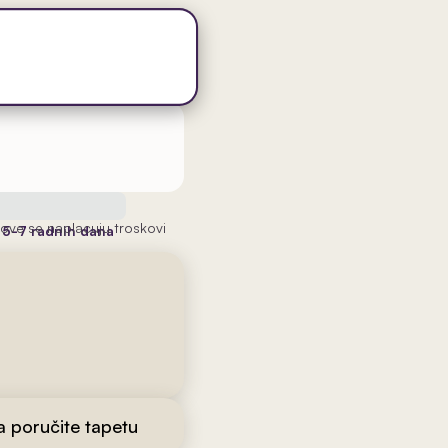
ove se naplacuju troskovi
a
5-7 radnih dana
da poručite tapetu