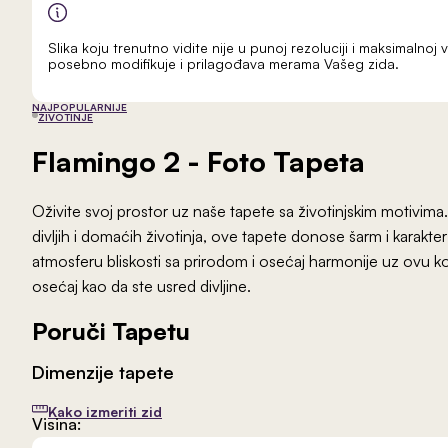
Slika koju trenutno vidite nije u punoj rezoluciji i maksimalnoj v
posebno modifikuje i prilagođava merama Vašeg zida.
NAJPOPULARNIJE
ŽIVOTINJE
Flamingo 2
- Foto Tapeta
Oživite svoj prostor uz naše tapete sa životinjskim motivima.
divljih i domaćih životinja, ove tapete donose šarm i karakte
atmosferu bliskosti sa prirodom i osećaj harmonije uz ovu k
osećaj kao da ste usred divljine.
Poruči Tapetu
Dimenzije tapete
Kako izmeriti zid
Visina: