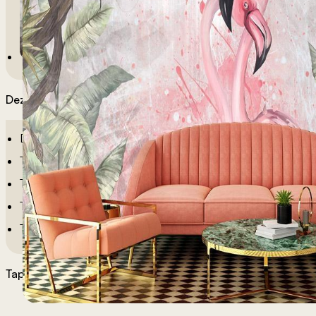
Dezeni po sobama
Dečije Tapete
Tapete Spavaća Soba
Tapete Dnevna Soba
Tapete Za Kupatilo
Tapete Za Kuhinju
Tapete po želji
Materijali tapeta