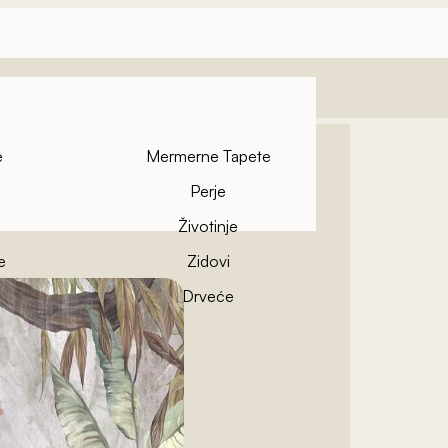
e
Mermerne Tapete
Perje
Životinje
e
Zidovi
pete
Drveće