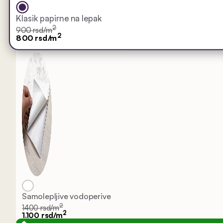
Klasik papirne na lepak
2
900 rsd/m
2
800 rsd/m
Samolepljive vodoperive
2
1400 rsd/m
2
1.100 rsd/m