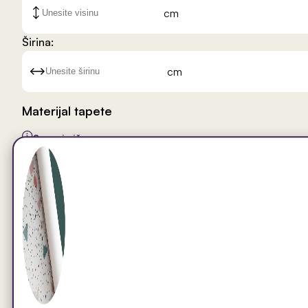
cm
Širina:
cm
Materijal tapete
Saznaj više