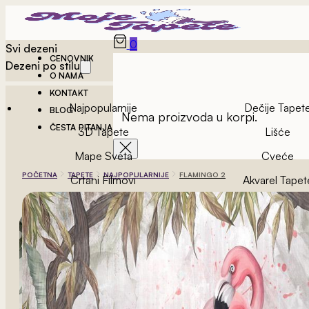
0
Svi dezeni
CENOVNIK
Dezeni po stilu
O NAMA
KONTAKT
Najpopularnije
Dečije Tapet
BLOG
Nema proizvoda u korpi.
ČESTA PITANJA
3D Tapete
Lišće
Mape Sveta
Cveće
POČETNA
TAPETE
NAJPOPULARNIJE
FLAMINGO 2
Crtani Filmovi
Akvarel Tapet
Vintage Tapete
Geometrijske Ta