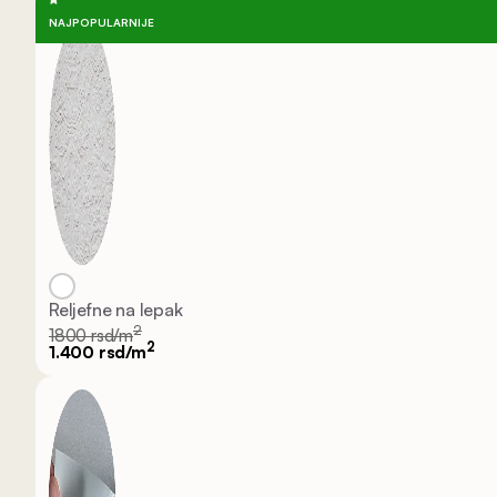
NAJPOPULARNIJE
Reljefne na lepak
2
1800 rsd/m
2
1.400 rsd/m