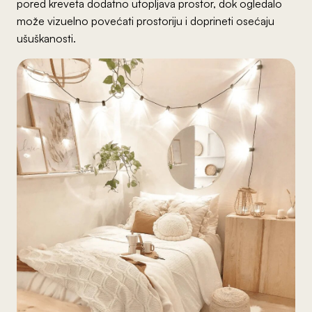
pored kreveta dodatno utopljava prostor, dok ogledalo
može vizuelno povećati prostoriju i doprineti osećaju
ušuškanosti.