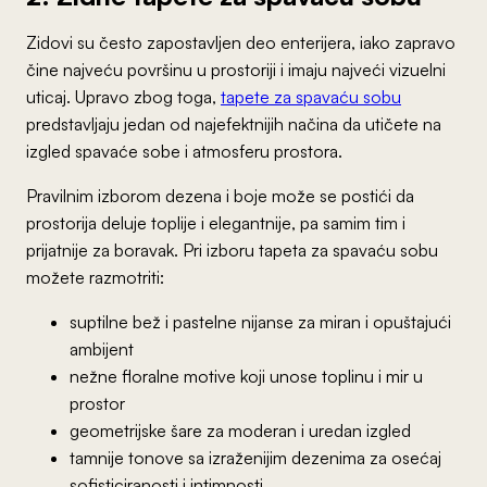
Zidovi su često zapostavljen deo enterijera, iako zapravo
čine najveću površinu u prostoriji i imaju najveći vizuelni
uticaj. Upravo zbog toga,
tapete za spavaću sobu
predstavljaju jedan od najefektnijih načina da utičete na
izgled spavaće sobe i atmosferu prostora.
Pravilnim izborom dezena i boje može se postići da
prostorija deluje toplije i elegantnije, pa samim tim i
prijatnije za boravak. Pri izboru tapeta za spavaću sobu
možete razmotriti:
suptilne bež i pastelne nijanse za miran i opuštajući
ambijent
nežne floralne motive koji unose toplinu i mir u
prostor
geometrijske šare za moderan i uredan izgled
tamnije tonove sa izraženijim dezenima za osećaj
sofisticiranosti i intimnosti