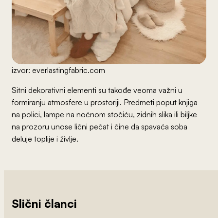
izvor: everlastingfabric.com
Sitni dekorativni elementi su takođe veoma važni u
formiranju atmosfere u prostoriji. Predmeti poput knjiga
na polici, lampe na noćnom stočiću, zidnih slika ili biljke
na prozoru unose lični pečat i čine da spavaća soba
deluje toplije i življe.
Slični članci