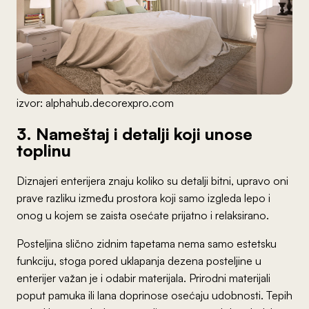
izvor: alphahub.decorexpro.com
3. Nameštaj i detalji koji unose
toplinu
Diznajeri enterijera znaju koliko su detalji bitni, upravo oni
prave razliku između prostora koji samo izgleda lepo i
onog u kojem se zaista osećate prijatno i relaksirano.
Posteljina slično zidnim tapetama nema samo estetsku
funkciju, stoga pored uklapanja dezena posteljine u
enterijer važan je i odabir materijala. Prirodni materijali
poput pamuka ili lana doprinose osećaju udobnosti. Tepih