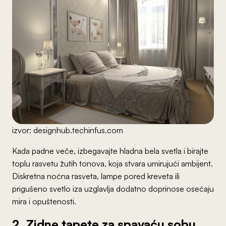
izvor: designhub.techinfus.com
Kada padne veče, izbegavajte hladna bela svetla i birajte
toplu rasvetu žutih tonova, koja stvara umirujući ambijent.
Diskretna noćna rasveta, lampe pored kreveta ili
prigušeno svetlo iza uzglavlja dodatno doprinose osećaju
mira i opuštenosti.
2. Zidne tapete za spavaću sobu