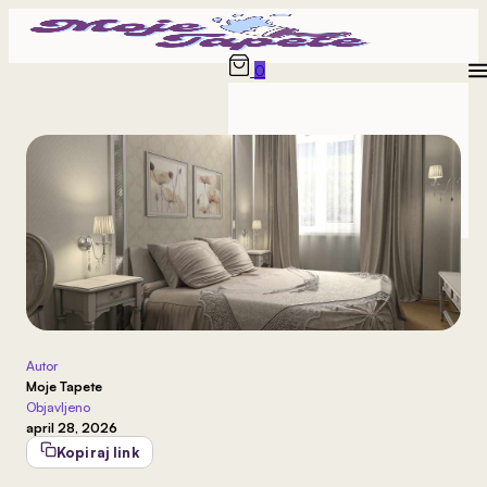
0
Nema proizvoda u korpi.
Autor
Moje Tapete
Objavljeno
april 28, 2026
Kopiraj link