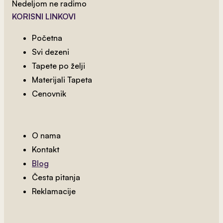
Nedeljom ne radimo
KORISNI LINKOVI
2
od 800 rsd/m
Princeza U Zamku
Početna
Svi dezeni
NAJPRODAVANIJE
Tapete po želji
Materijali Tapeta
Cenovnik
O nama
Kontakt
Blog
Česta pitanja
Reklamacije