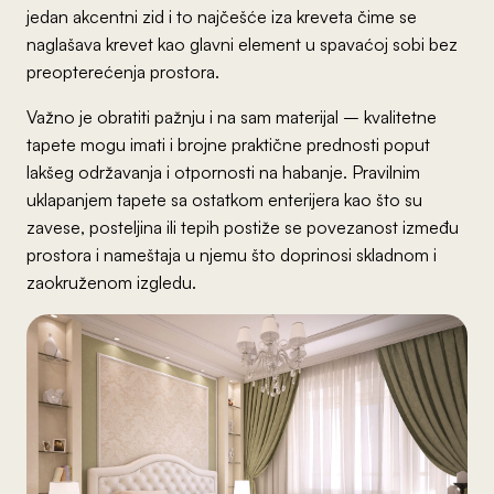
jedan akcentni zid i to najčešće iza kreveta čime se
naglašava krevet kao glavni element u spavaćoj sobi bez
preopterećenja prostora.
Važno je obratiti pažnju i na sam materijal – kvalitetne
tapete mogu imati i brojne praktične prednosti poput
lakšeg održavanja i otpornosti na habanje. Pravilnim
uklapanjem tapete sa ostatkom enterijera kao što su
zavese, posteljina ili tepih postiže se povezanost između
prostora i nameštaja u njemu što doprinosi skladnom i
zaokruženom izgledu.