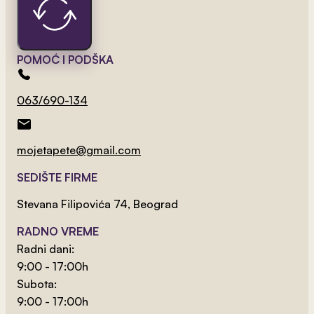
2
od 800 rsd/m
Mali Medvedić
POMOĆ I PODŠKA
NAJPRODAVANIJE
063/690-134
mojetapete@gmail.com
SEDIŠTE FIRME
Stevana Filipovića 74, Beograd
RADNO VREME
Radni dani:
9:00 - 17:00h
Subota:
9:00 - 17:00h