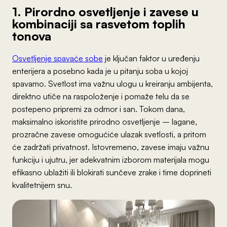
1. Pirordno osvetljenje i zavese u
kombinaciji sa rasvetom toplih
tonova
Osvetljenje spavaće sobe
je ključan faktor u uređenju
enterijera a posebno kada je u pitanju soba u kojoj
spavamo. Svetlost ima važnu ulogu u kreiranju ambijenta,
direktno utiče na raspoloženje i pomaže telu da se
postepeno pripremi za odmor i san. Tokom dana,
maksimalno iskoristite prirodno osvetljenje – lagane,
prozračne zavese omogućiće ulazak svetlosti, a pritom
će zadržati privatnost. Istovremeno, zavese imaju važnu
funkciju i ujutru, jer adekvatnim izborom materijala mogu
efikasno ublažiti ili blokirati sunčeve zrake i time doprineti
kvalitetnijem snu.