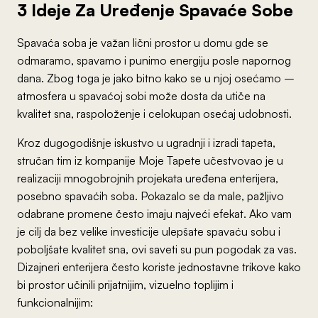
3 Ideje Za Uređenje Spavaće Sobe
Spavaća soba je važan lični prostor u domu gde se
odmaramo, spavamo i punimo energiju posle napornog
dana. Zbog toga je jako bitno kako se u njoj osećamo –
atmosfera u spavaćoj sobi može dosta da utiče na
kvalitet sna, raspoloženje i celokupan osećaj udobnosti.
Kroz dugogodišnje iskustvo u ugradnji i izradi tapeta,
stručan tim iz kompanije Moje Tapete učestvovao je u
realizaciji mnogobrojnih projekata uređena enterijera,
posebno spavaćih soba. Pokazalo se da male, pažljivo
odabrane promene često imaju najveći efekat. Ako vam
je cilj da bez velike investicije ulepšate spavaću sobu i
poboljšate kvalitet sna, ovi saveti su pun pogodak za vas.
Dizajneri enterijera često koriste jednostavne trikove kako
bi prostor učinili prijatnijim, vizuelno toplijim i
funkcionalnijim: