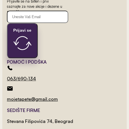
Prijavite se na bilten i prvi
saznajte za nove akcije i dezene u
ponudi!
Prijavi se
POMOĆ I PODŠKA
063/690-134
mojetapete@gmail.com
SEDIŠTE FIRME
2
od 800 rsd/m
Stevana Filipovića 74, Beograd
Cigla 1 Vintage