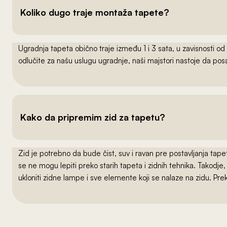
Koliko dugo traje montaža tapete?
Ugradnja tapeta obično traje između 1 i 3 sata, u zavisnosti od
odlučite za našu uslugu ugradnje, naši majstori nastoje da po
Kako da pripremim zid za tapetu?
Zid je potrebno da bude čist, suv i ravan pre postavljanja t
se ne mogu lepiti preko starih tapeta i zidnih tehnika. Takodj
ukloniti zidne lampe i sve elemente koji se nalaze na zidu. Pre