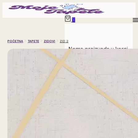
0
POČETNA
TAPETE
ZIDOVI
ZID 2
Nema proizvoda u korpi.