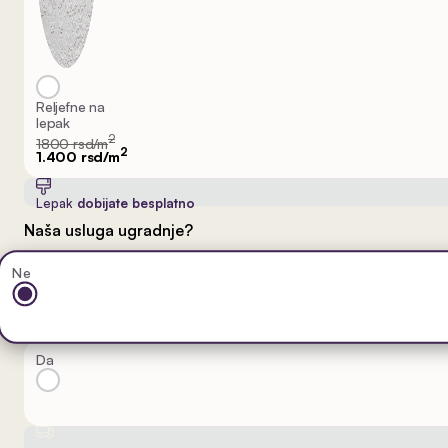
Reljefne na
lepak
2
1800 rsd/m
2
1.400 rsd/m
Lepak
dobijate besplatno
Naša usluga ugradnje?
Ne
Da