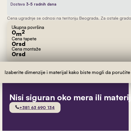
Dostava
3-5 radnih dana
Cena ugradnje se odnosi na teritoriju Beograda. Za ostale grado
Ukupna površina
0
2
m
Cena tapete
0
rsd
Cena montaže
0
rsd
Izaberite dimenzije i materijal kako biste mogli da poručite
Nisi siguran oko mera ili materi
+381 63 690 134