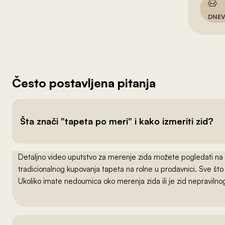
DNEV
Često postavljena pitanja
Šta znači "tapeta po meri" i kako izmeriti zid?
Detaljno video uputstvo za merenje zida možete pogledati na
tradicionalnog kupovanja tapeta na rolne u prodavnici. Sve što
Ukoliko imate nedoumica oko merenja zida ili je zid nepraviln