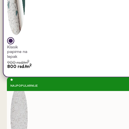
Klasik
papirne na
lepak
2
900 rsd/m
2
800 rsd/m
NAJPOPULARNIJE