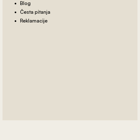
Blog
Česta pitanja
Reklamacije
2
od 800 rsd/m
Bela Cigla 1