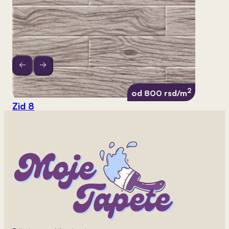
2
od 800 rsd/m
Zid 8