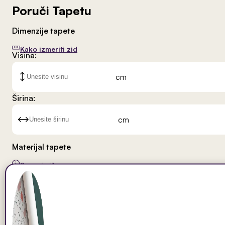
Poruči Tapetu
Dimenzije tapete
Kako izmeriti zid
Visina:
cm
Širina:
cm
Materijal tapete
Saznaj više