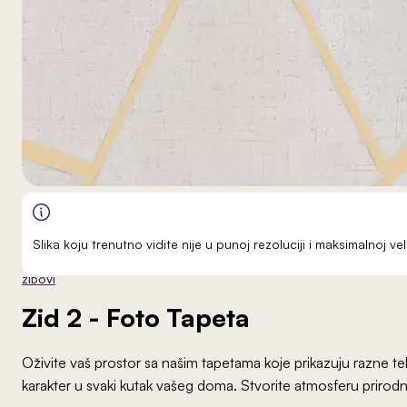
Slika koju trenutno vidite nije u punoj rezoluciji i maksimalnoj 
ZIDOVI
Zid 2
- Foto Tapeta
Oživite vaš prostor sa našim tapetama koje prikazuju razne te
karakter u svaki kutak vašeg doma. Stvorite atmosferu prirodno