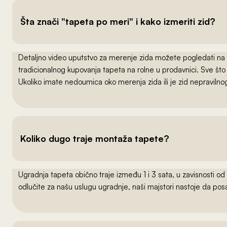
Šta znači "tapeta po meri" i kako izmeriti zid?
Detaljno video uputstvo za merenje zida možete pogledati na
tradicionalnog kupovanja tapeta na rolne u prodavnici. Sve što
Ukoliko imate nedoumica oko merenja zida ili je zid nepraviln
Koliko dugo traje montaža tapete?
Ugradnja tapeta obično traje između 1 i 3 sata, u zavisnosti od
odlučite za našu uslugu ugradnje, naši majstori nastoje da po