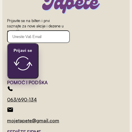
Prijavite se na bilten i prvi
saznajte za nove akcije i dezene u
ponudi!
Prijavi se
POMOĆ I PODŠKA
2
od 800 rsd/m
063/690-134
Pastelne Šumske Životinje
mojetapete@gmail.com