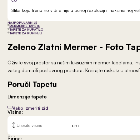
Slika koju trenutno vidite nije u punoj rezoluciji i maksimalnoj 
NAJPOPULARNIJE
MERMERNE TAPETE
TAPETE ZA KUPATILO
TAPETE ZA KUHINJU
Zeleno Zlatni Mermer
- Foto Ta
Oživite svoj prostor sa našim luksuznim mermer tapetama. Ins
vašeg doma ili poslovnog prostora. Kreirajte raskošnu atmosfe
Poruči Tapetu
Dimenzije tapete
Kako izmeriti zid
Visina:
cm
Širina: