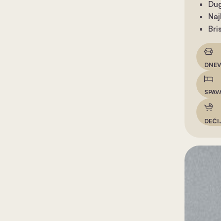
Dug
Naj
Bri
DNEV
SPAV
DEČI