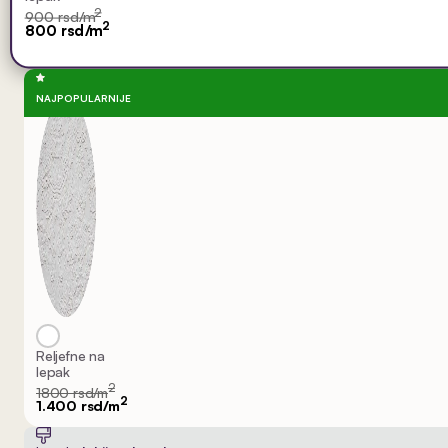
2
900 rsd/m
2
800 rsd/m
NAJPOPULARNIJE
Reljefne na
lepak
2
1800 rsd/m
2
1.400 rsd/m