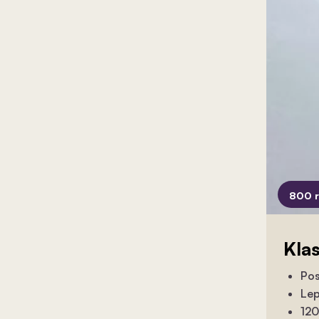
800 
Kla
Pos
Lep
120