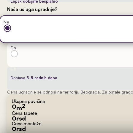
Lepak
dobijate besplatno
Naša usluga ugradnje?
Ne
Da
Dostava
3-5 radnih dana
Cena ugradnje se odnosi na teritoriju Beograda. Za ostale grado
Ukupna površina
0
2
m
Cena tapete
0
rsd
Cena montaže
0
rsd