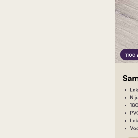
1100 
Sam
Lak
Nij
180
PVC
Lak
Vod