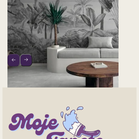
2
od 800 rsd/m
Crno-Bela Džungla 2