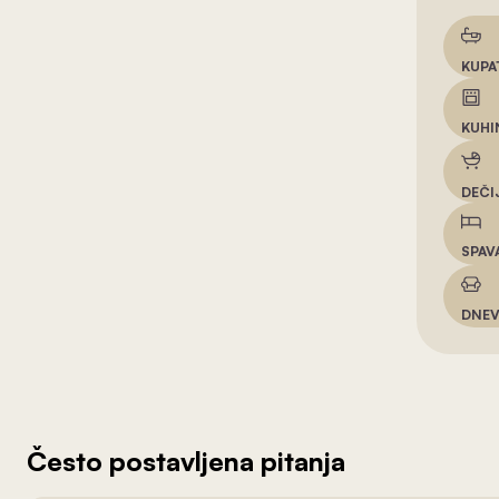
KUPA
KUHI
DEČI
SPAV
DNEV
Često postavljena pitanja