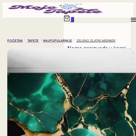
0
POČETNA
TAPETE
NAJPOPULARNIJE
ZELENO ZLATNI MERMER
Nema proizvoda u korpi.