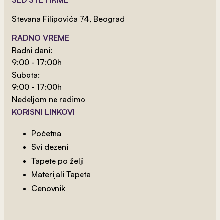
SEDIŠTE FIRME
Stevana Filipovića 74, Beograd
RADNO VREME
Radni dani:
9:00 - 17:00h
Subota:
9:00 - 17:00h
Nedeljom ne radimo
KORISNI LINKOVI
Početna
Svi dezeni
Tapete po želji
2
od 800 rsd/m
Materijali Tapeta
Braon Damask
Cenovnik