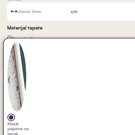
cm
Materijal tapete
Saznaj više
Klasik
papirne na
lepak