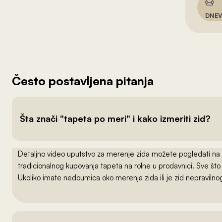
DNEV
Često postavljena pitanja
Šta znači "tapeta po meri" i kako izmeriti zid?
Detaljno video uputstvo za merenje zida možete pogledati na
tradicionalnog kupovanja tapeta na rolne u prodavnici. Sve što
Ukoliko imate nedoumica oko merenja zida ili je zid nepraviln