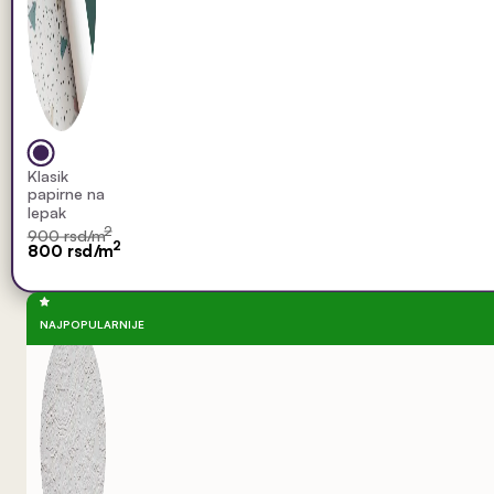
Klasik
papirne na
lepak
2
900 rsd/m
2
800 rsd/m
NAJPOPULARNIJE