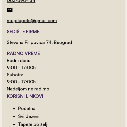
063/690-134
mojetapete@gmail.com
SEDIŠTE FIRME
Stevana Filipovića 74, Beograd
RADNO VREME
2
od 800 rsd/m
Radni dani:
Nežno Bež Lišće
9:00 - 17:00h
Subota:
9:00 - 17:00h
Nedeljom ne radimo
KORISNI LINKOVI
Početna
Svi dezeni
Tapete po želji