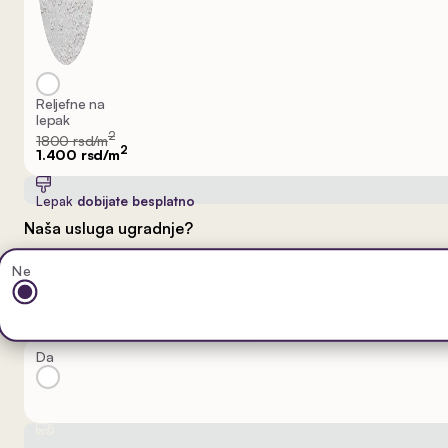
Reljefne na
lepak
2
1800 rsd/m
2
1.400 rsd/m
Lepak
dobijate besplatno
Naša usluga ugradnje?
Ne
Da