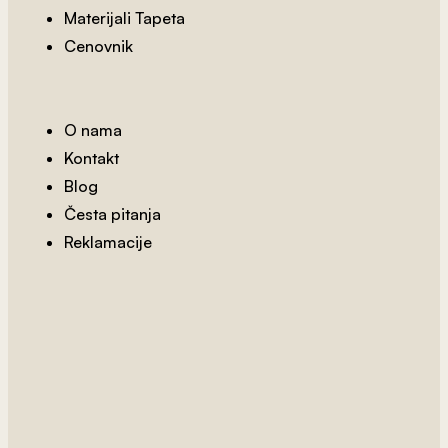
Materijali Tapeta
Cenovnik
O nama
Kontakt
Blog
Česta pitanja
Reklamacije
2
od 800 rsd/m
Braon Lišće U Betonu