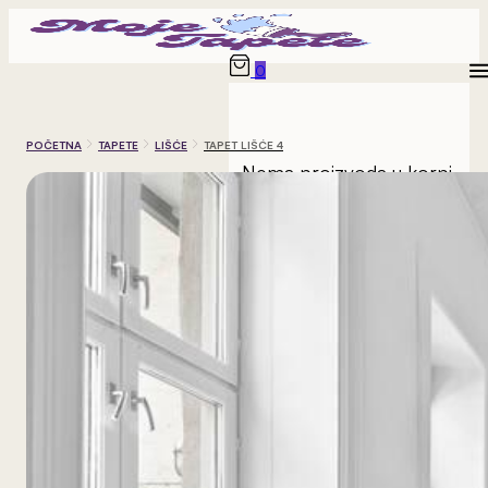
0
POČETNA
TAPETE
LIŠĆE
TAPET LIŠĆE 4
Nema proizvoda u korpi.