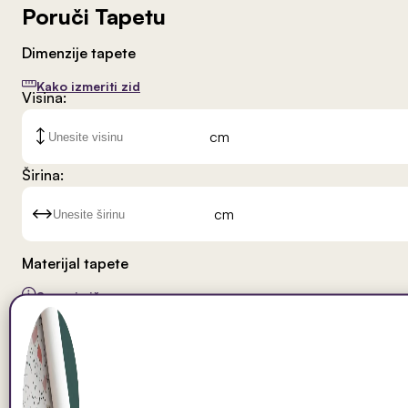
Poruči Tapetu
Dimenzije tapete
Kako izmeriti zid
Visina:
cm
Širina:
cm
Materijal tapete
Saznaj više