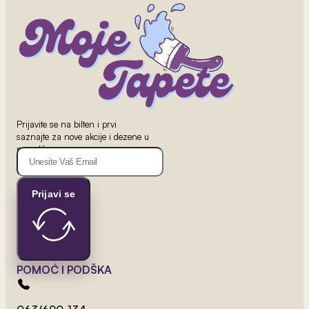
Prijavite se na bilten i prvi
2
saznajte za nove akcije i dezene u
od 800 rsd/m
ponudi!
Lišće I Leptirići 1
Prijavi se
POMOĆ I PODŠKA