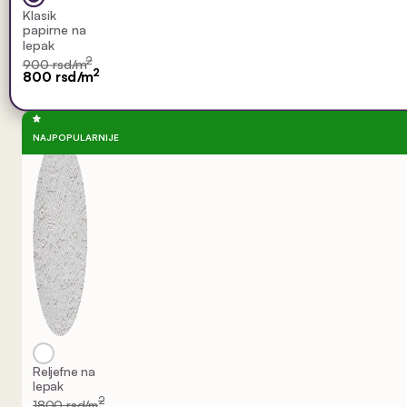
Klasik
papirne na
lepak
2
900 rsd/m
2
800 rsd/m
NAJPOPULARNIJE
Reljefne na
lepak
2
1800 rsd/m