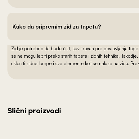
Kako da pripremim zid za tapetu?
Zid je potrebno da bude čist, suv i ravan pre postavljanja t
se ne mogu lepiti preko starih tapeta i zidnih tehnika. Takodj
ukloniti zidne lampe i sve elemente koji se nalaze na zidu. Pre
Slični proizvodi