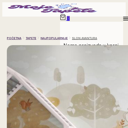
0
POČETNA
TAPETE
NAJPOPULARNIJE
SLON AVANTURA
Nema proizvoda u korpi.