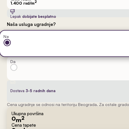
2
1.400 rsd/m
Lepak
dobijate besplatno
Naša usluga ugradnje?
Ne
Da
Dostava
3-5 radnih dana
Cena ugradnje se odnosi na teritoriju Beograda. Za ostale grado
Ukupna površina
0
2
m
Cena tapete