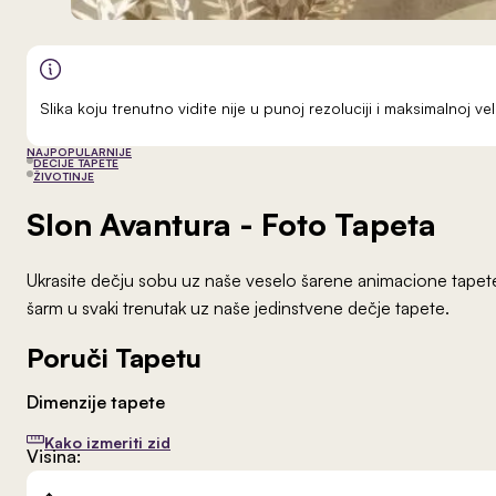
Slika koju trenutno vidite nije u punoj rezoluciji i maksimalnoj 
NAJPOPULARNIJE
DEČIJE TAPETE
ŽIVOTINJE
Slon Avantura
- Foto Tapeta
Ukrasite dečju sobu uz naše veselo šarene animacione tapete. 
šarm u svaki trenutak uz naše jedinstvene dečje tapete.
Poruči Tapetu
Dimenzije tapete
Kako izmeriti zid
Visina: