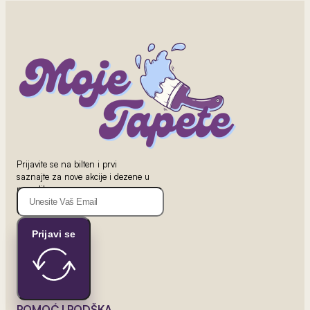
2
od 800 rsd/m
Flamingo Sivo Lišće
Prijavite se na bilten i prvi
saznajte za nove akcije i dezene u
ponudi!
Prijavi se
POMOĆ I PODŠKA