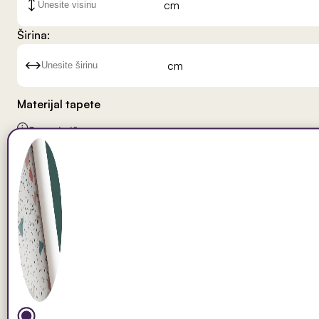
cm
Širina:
cm
Materijal tapete
Saznaj više