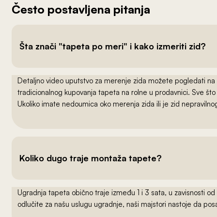
Često postavljena pitanja
Šta znači "tapeta po meri" i kako izmeriti zid?
Detaljno video uputstvo za merenje zida možete pogledati na
tradicionalnog kupovanja tapeta na rolne u prodavnici. Sve što
Ukoliko imate nedoumica oko merenja zida ili je zid nepraviln
Koliko dugo traje montaža tapete?
Ugradnja tapeta obično traje između 1 i 3 sata, u zavisnosti od
odlučite za našu uslugu ugradnje, naši majstori nastoje da po