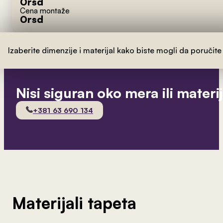
0
rsd
Cena montaže
0
rsd
Izaberite dimenzije i materijal kako biste mogli da poručite
Nisi siguran oko mera ili materi
+381 63 690 134
Materijali tapeta