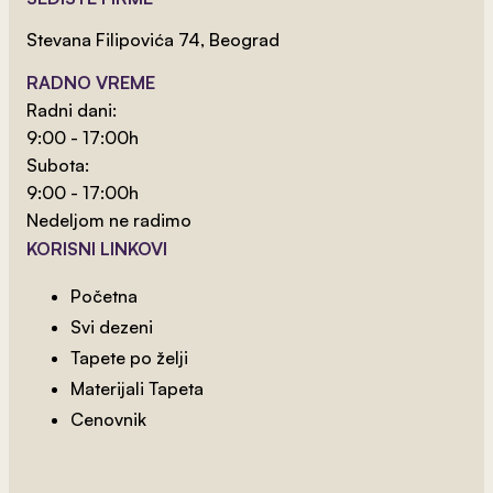
Stevana Filipovića 74, Beograd
RADNO VREME
Radni dani:
9:00 - 17:00h
Subota:
2
od 800 rsd/m
9:00 - 17:00h
New York 4
Nedeljom ne radimo
KORISNI LINKOVI
Početna
Svi dezeni
Tapete po želji
Materijali Tapeta
Cenovnik