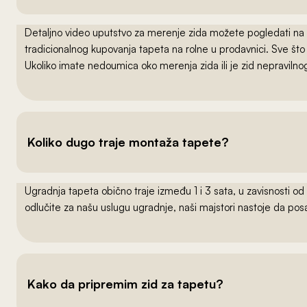
Detaljno video uputstvo za merenje zida možete pogledati na
tradicionalnog kupovanja tapeta na rolne u prodavnici. Sve što
Ukoliko imate nedoumica oko merenja zida ili je zid nepraviln
Koliko dugo traje montaža tapete?
Ugradnja tapeta obično traje između 1 i 3 sata, u zavisnosti od
odlučite za našu uslugu ugradnje, naši majstori nastoje da po
Kako da pripremim zid za tapetu?