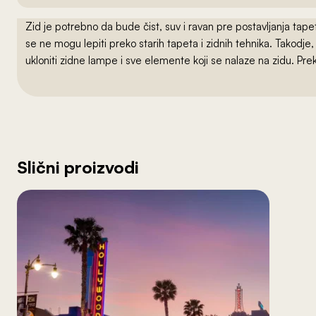
Zid je potrebno da bude čist, suv i ravan pre postavljanja t
se ne mogu lepiti preko starih tapeta i zidnih tehnika. Takodj
ukloniti zidne lampe i sve elemente koji se nalaze na zidu. Pre
Slični proizvodi