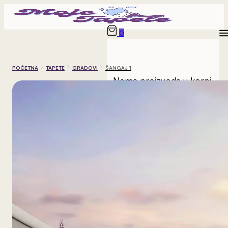
0
POČETNA
TAPETE
GRADOVI
ŠANGAJ 1
Nema proizvoda u korpi.