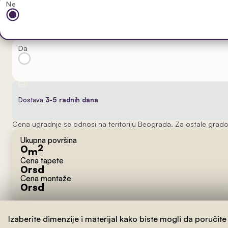
Ne
Da
Dostava
3-5 radnih dana
Cena ugradnje se odnosi na teritoriju Beograda. Za ostale grado
Ukupna površina
0
2
m
Cena tapete
0
rsd
Cena montaže
0
rsd
Izaberite dimenzije i materijal kako biste mogli da poručite