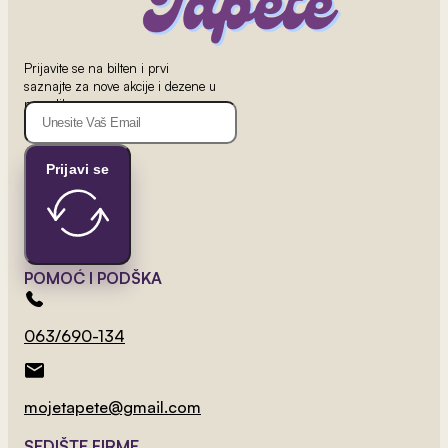
Prijavite se na bilten i prvi
saznajte za nove akcije i dezene u
ponudi!
2
od 800 rsd/m
Prijavi se
Pariz 3
POMOĆ I PODŠKA
063/690-134
mojetapete@gmail.com
SEDIŠTE FIRME