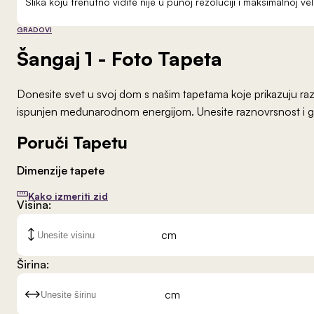
Slika koju trenutno vidite nije u punoj rezoluciji i maksimalnoj 
GRADOVI
Šangaj 1
- Foto Tapeta
Donesite svet u svoj dom s našim tapetama koje prikazuju raz
ispunjen međunarodnom energijom. Unesite raznovrsnost i glo
Poruči Tapetu
Dimenzije tapete
Kako izmeriti zid
Visina:
cm
Širina:
cm