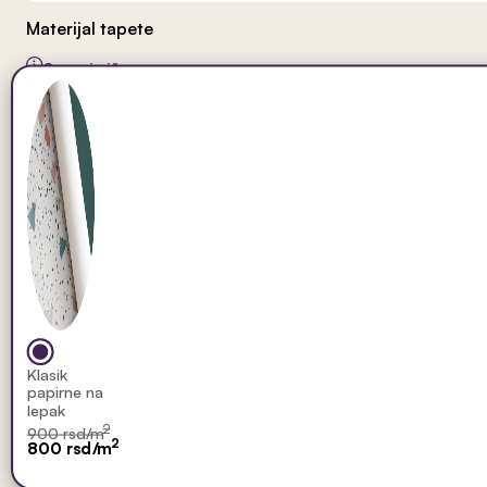
Materijal tapete
Saznaj više
Klasik
papirne na
lepak
2
900 rsd/m
2
800 rsd/m