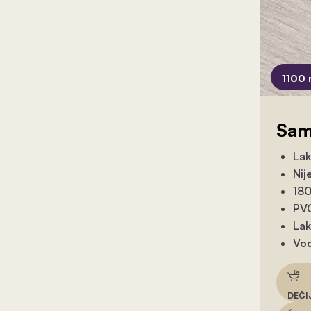
1100 
Sam
Lak
Nij
180
PVC
Lak
Vod
DEČI