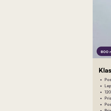
800 
Kla
Pos
Lep
120
Pri
Pos
Bri