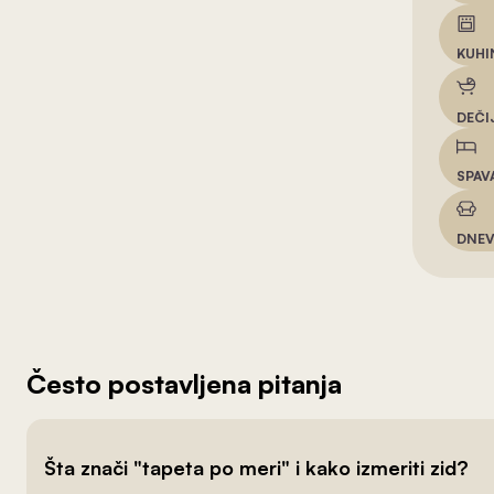
KUHI
DEČI
SPAV
DNEV
Često postavljena pitanja
Šta znači "tapeta po meri" i kako izmeriti zid?