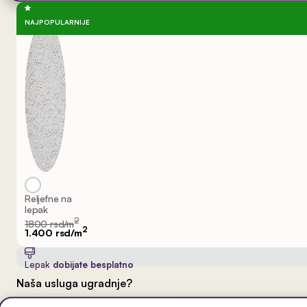
NAJPOPULARNIJE
Reljefne na
lepak
2
1800 rsd/m
2
1.400 rsd/m
Lepak
dobijate besplatno
Naša usluga ugradnje?