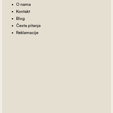
O nama
Kontakt
Blog
Česta pitanja
Reklamacije
2
od 800 rsd/m
Rimske Ruševine