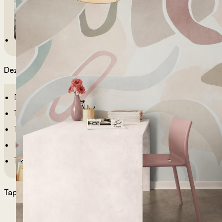
Dezeni po sobama
Dečije Tapete
Tapete Spavaća Soba
Tapete Dnevna Soba
Tapete Za Kupatilo
Tapete Za Kuhinju
Tapete po želji
Materijali tapeta