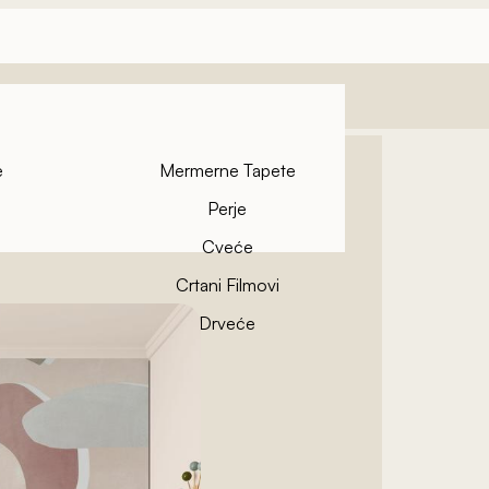
e
Mermerne Tapete
Perje
Cveće
Crtani Filmovi
pete
Drveće