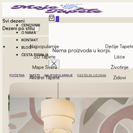
0
Svi dezeni
CENOVNIK
Dezeni po stilu
O NAMA
KONTAKT
Najpopularnije
Dečije Tapet
BLOG
Nema proizvoda u korpi.
ČESTA PITANJA
3D Tapete
Lišće
Mape Sveta
Životinje
POČETNA
TAPETE
NAJPOPULARNIJE
PASTELNI UZORAK
Akvarel Tapete
Zidovi
Vintage Tapete
Geometrijske Ta