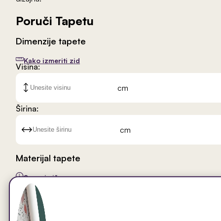
Poruči Tapetu
Dimenzije tapete
Kako izmeriti zid
Visina:
cm
Širina:
cm
Materijal tapete
Saznaj više