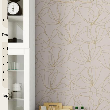
Dezeni po sobama
Dečije Tapete
Tapete Spavaća Soba
Tapete Dnevna Soba
Tapete Za Kupatilo
Tapete Za Kuhinju
Tapete po želji
Materijali tapeta