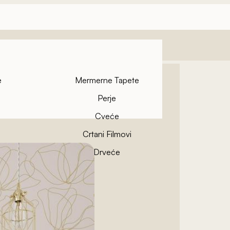
e
Mermerne Tapete
Perje
Cveće
Crtani Filmovi
pete
Drveće