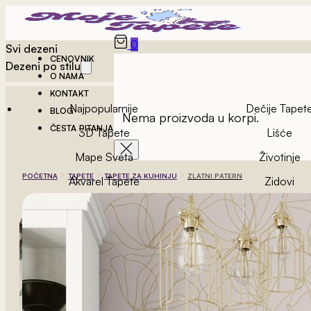
0
Svi dezeni
CENOVNIK
Dezeni po stilu
O NAMA
KONTAKT
Najpopularnije
Dečije Tapet
BLOG
Nema proizvoda u korpi.
ČESTA PITANJA
3D Tapete
Lišće
Mape Sveta
Životinje
POČETNA
TAPETE
TAPETE ZA KUHINJU
ZLATNI PATERN
Akvarel Tapete
Zidovi
Vintage Tapete
Geometrijske Ta