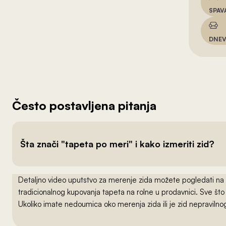
SPAV
DNEV
Često postavljena pitanja
Šta znači "tapeta po meri" i kako izmeriti zid?
Detaljno video uputstvo za merenje zida možete pogledati na
tradicionalnog kupovanja tapeta na rolne u prodavnici. Sve što
Ukoliko imate nedoumica oko merenja zida ili je zid nepraviln