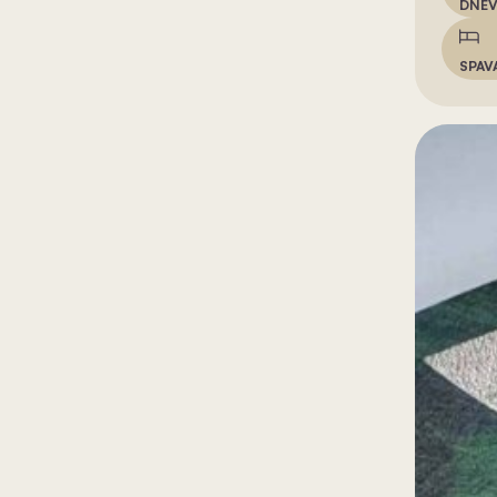
DNEV
SPAV