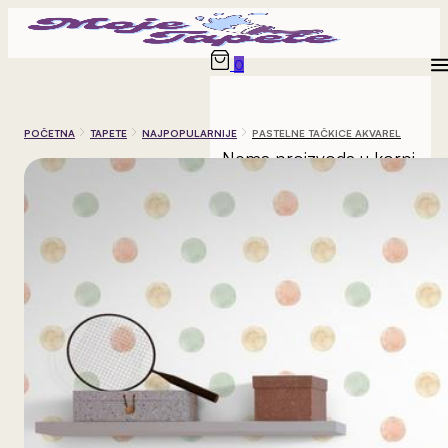
0
POČETNA
TAPETE
NAJPOPULARNIJE
PASTELNE TAČKICE AKVAREL
Nema proizvoda u korpi.