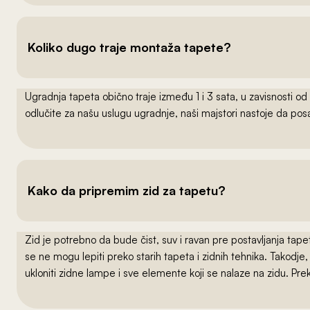
Koliko dugo traje montaža tapete?
Ugradnja tapeta obično traje između 1 i 3 sata, u zavisnosti od
odlučite za našu uslugu ugradnje, naši majstori nastoje da po
Kako da pripremim zid za tapetu?
Zid je potrebno da bude čist, suv i ravan pre postavljanja t
se ne mogu lepiti preko starih tapeta i zidnih tehnika. Takodj
ukloniti zidne lampe i sve elemente koji se nalaze na zidu. Pre