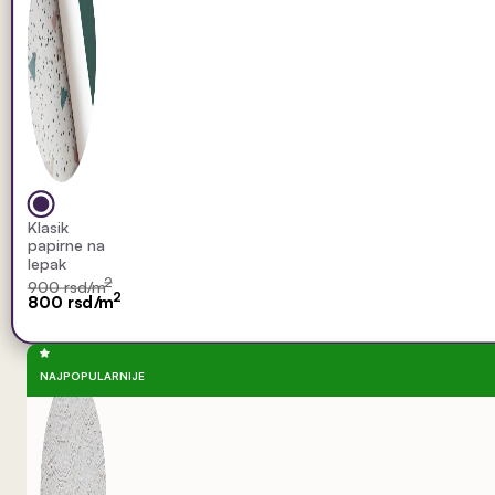
Klasik
papirne na
lepak
2
900 rsd/m
2
800 rsd/m
NAJPOPULARNIJE