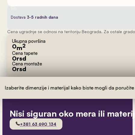
Dostava
3-5 radnih dana
Cena ugradnje se odnosi na teritoriju Beograda. Za ostale grado
Ukupna površina
0
2
m
Cena tapete
0
rsd
Cena montaže
0
rsd
Izaberite dimenzije i materijal kako biste mogli da poručite
Nisi siguran oko mera ili materi
+381 63 690 134