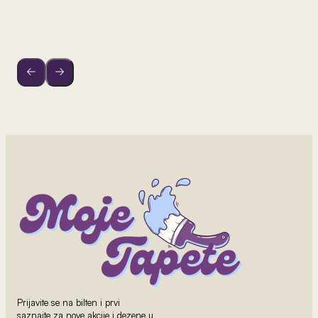
Prijavite se na bilten i prvi
saznajte za nove akcije i dezene u