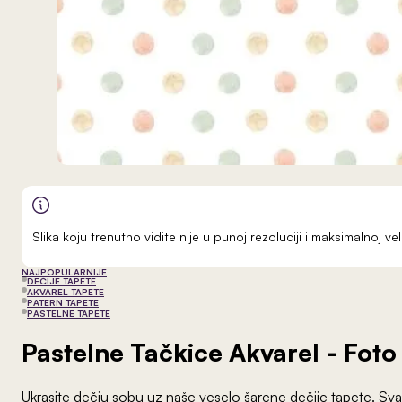
Slika koju trenutno vidite nije u punoj rezoluciji i maksimalnoj 
NAJPOPULARNIJE
DEČIJE TAPETE
AKVAREL TAPETE
PATERN TAPETE
PASTELNE TAPETE
Pastelne Tačkice Akvarel
- Foto
Ukrasite dečju sobu uz naše veselo šarene dečije tapete. Svak