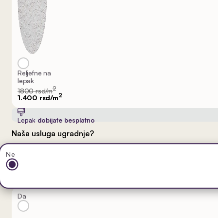
Reljefne na
lepak
2
1800 rsd/m
2
1.400 rsd/m
Lepak
dobijate besplatno
Naša usluga ugradnje?
Ne
Da