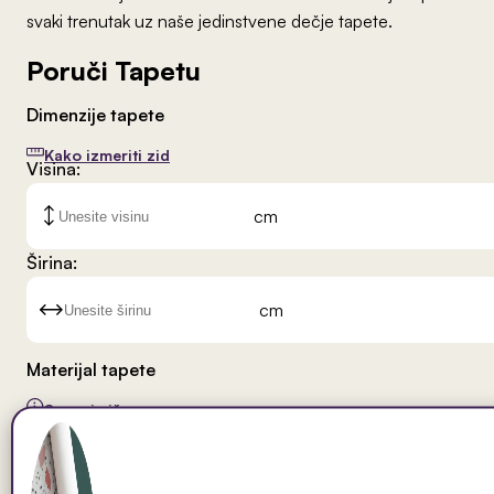
svaki trenutak uz naše jedinstvene dečje tapete.
Poruči Tapetu
Dimenzije tapete
Kako izmeriti zid
Visina:
cm
Širina:
cm
Materijal tapete
Saznaj više