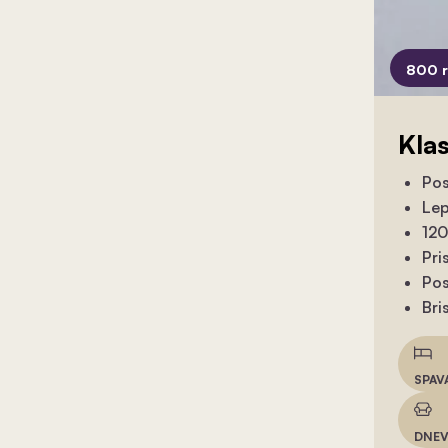
800 
Kla
Pos
Lep
120
Pri
Pos
Bri
SPAV
DNEV