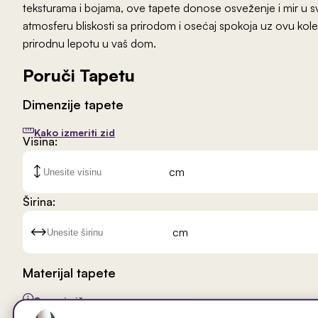
teksturama i bojama, ove tapete donose osveženje i mir u sv
atmosferu bliskosti sa prirodom i osećaj spokoja uz ovu kole
prirodnu lepotu u vaš dom.
Poruči Tapetu
Dimenzije tapete
Kako izmeriti zid
Visina:
cm
Širina:
cm
Materijal tapete
Saznaj više