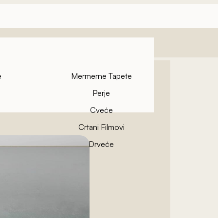
e
Mermerne Tapete
Perje
Cveće
Crtani Filmovi
pete
Drveće