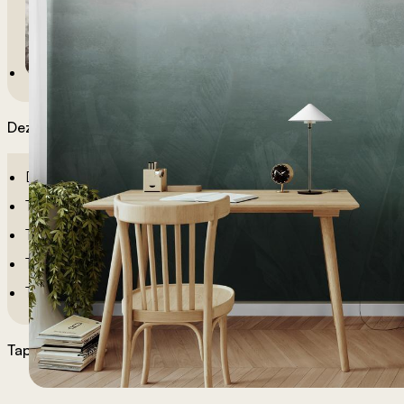
Dezeni po sobama
Dečije Tapete
Tapete Spavaća Soba
Tapete Dnevna Soba
Tapete Za Kupatilo
Tapete Za Kuhinju
Tapete po želji
Materijali tapeta