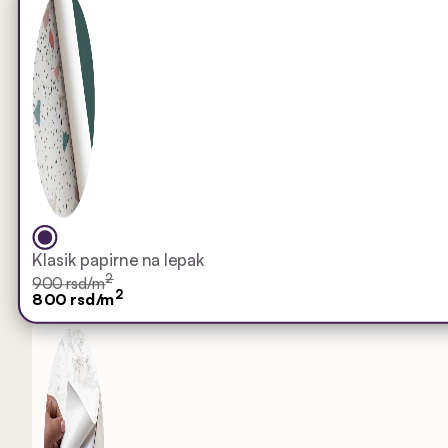
Klasik papirne na lepak
2
900 rsd/m
2
800 rsd/m