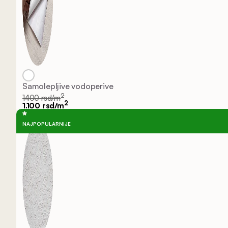
Samolepljive vodoperive
2
1400 rsd/m
2
1.100 rsd/m
NAJPOPULARNIJE