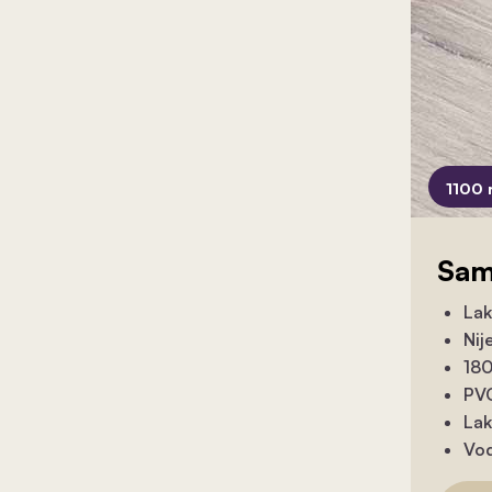
1100 
Sam
Lak
Nij
180
PVC
Lak
Vod