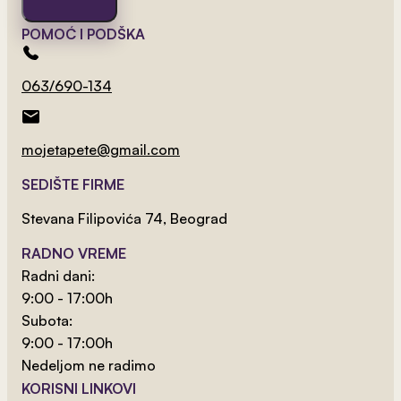
POMOĆ I PODŠKA
063/690-134
2
od 800 rsd/m
Cars Tapet 1
mojetapete@gmail.com
SEDIŠTE FIRME
Stevana Filipovića 74, Beograd
RADNO VREME
Radni dani:
9:00 - 17:00h
Subota:
9:00 - 17:00h
Nedeljom ne radimo
KORISNI LINKOVI