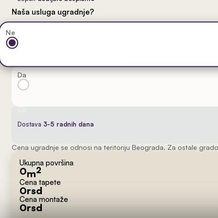
Naša usluga ugradnje?
Ne
Da
Dostava
3-5 radnih dana
Cena ugradnje se odnosi na teritoriju Beograda. Za ostale grado
Ukupna površina
0
2
m
Cena tapete
0
rsd
Cena montaže
0
rsd