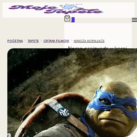
0
POČETNA
TAPETE
CRTANI FILMOVI
NINDŽA KORNJAČE
Nema proizvoda u korpi.