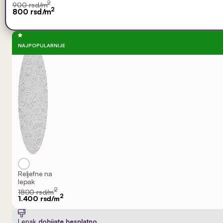
2
900 rsd/m
2
800 rsd/m
NAJPOPULARNIJE
Reljefne na
lepak
2
1800 rsd/m
2
1.400 rsd/m
Lepak
dobijate besplatno