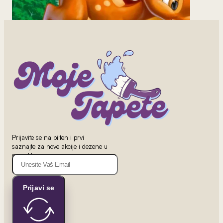
2
od 800 rsd/m
Bambi Tapet 1
Prijavite se na bilten i prvi
saznajte za nove akcije i dezene u
ponudi!
Prijavi se