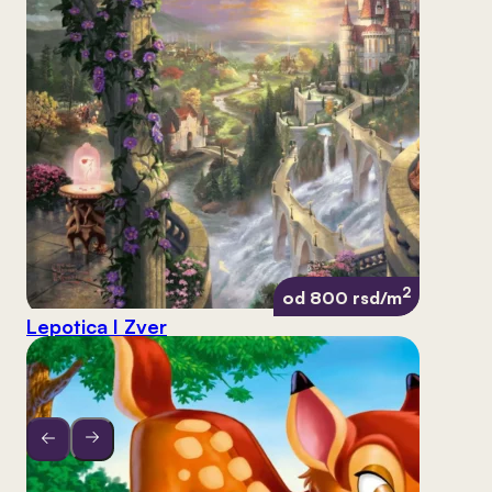
2
od 800 rsd/m
Lepotica I Zver