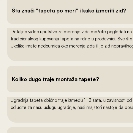
Šta znači "tapeta po meri" i kako izmeriti zid?
Detaljno video uputstvo za merenje zida možete pogledati na
tradicionalnog kupovanja tapeta na rolne u prodavnici. Sve što
Ukoliko imate nedoumica oko merenja zida ili je zid nepraviln
Koliko dugo traje montaža tapete?
Ugradnja tapeta obično traje između 1 i 3 sata, u zavisnosti od
odlučite za našu uslugu ugradnje, naši majstori nastoje da po