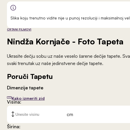
Slika koju trenutno vidite nije u punoj rezoluciji i maksimalnoj 
CRTANI FILMOVI
Nindža Kornjače
- Foto Tapeta
Ukrasite dečju sobu uz naše veselo šarene dečije tapete. Svak
svaki trenutak uz naše jedinstvene dečje tapete.
Poruči Tapetu
Dimenzije tapete
Kako izmeriti zid
Visina:
cm
Širina: