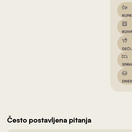
KUPA
KUHI
DEČI
SPAV
DNEV
Često postavljena pitanja