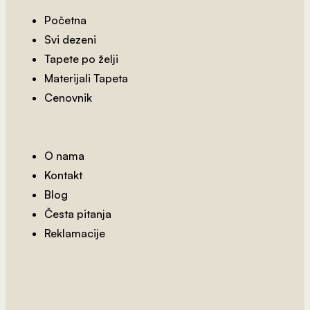
Početna
Svi dezeni
Tapete po želji
2
od 800 rsd/m
Materijali Tapeta
Kralj Lavova 3
Cenovnik
O nama
Kontakt
Blog
Česta pitanja
Reklamacije