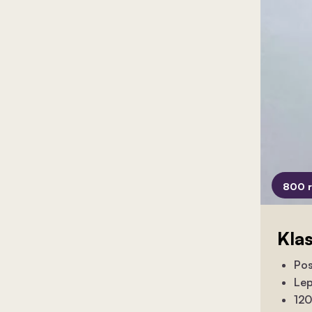
800 
Kla
Pos
Lep
120