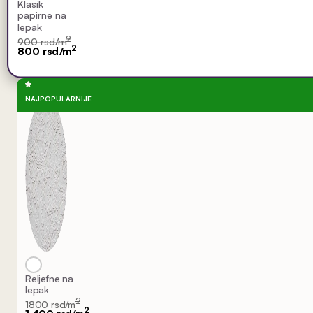
Klasik
papirne na
lepak
2
900 rsd/m
2
800 rsd/m
NAJPOPULARNIJE
Reljefne na
lepak
2
1800 rsd/m
2