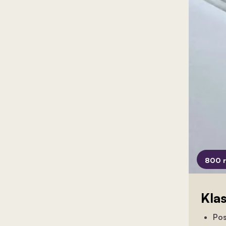
800 
Kla
Pos