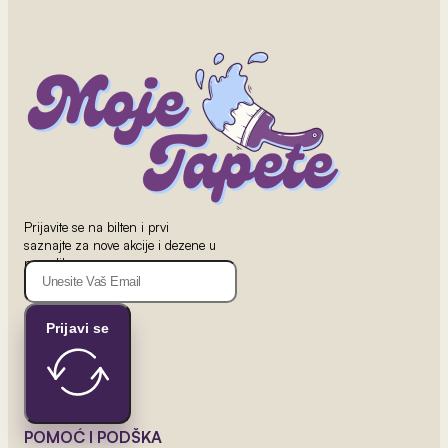
Prijavite se na bilten i prvi
saznajte za nove akcije i dezene u
ponudi!
2
od 800 rsd/m
Barselona 1
Prijavi se
POMOĆ I PODŠKA