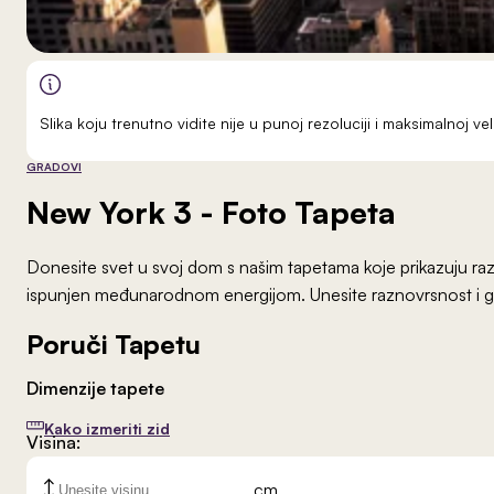
Slika koju trenutno vidite nije u punoj rezoluciji i maksimalnoj 
GRADOVI
New York 3
- Foto Tapeta
Donesite svet u svoj dom s našim tapetama koje prikazuju raz
ispunjen međunarodnom energijom. Unesite raznovrsnost i glo
Poruči Tapetu
Dimenzije tapete
Kako izmeriti zid
Visina:
cm