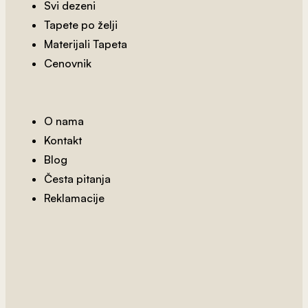
Svi dezeni
Tapete po želji
Materijali Tapeta
Cenovnik
O nama
Kontakt
Blog
2
od 800 rsd/m
Česta pitanja
Piramide 4
Reklamacije