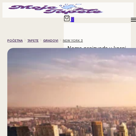
0
POČETNA
TAPETE
GRADOVI
NEW YORK 3
Nema proizvoda u korpi.