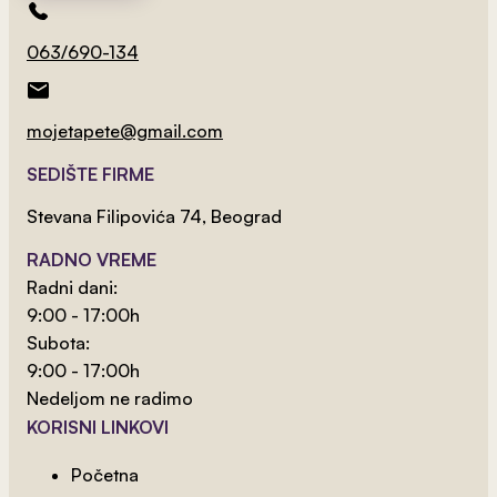
063/690-134
mojetapete@gmail.com
SEDIŠTE FIRME
Stevana Filipovića 74, Beograd
RADNO VREME
2
od 800 rsd/m
Radni dani:
Venecija 5
9:00 - 17:00h
Subota:
9:00 - 17:00h
Nedeljom ne radimo
KORISNI LINKOVI
Početna