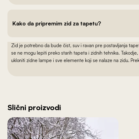
Kako da pripremim zid za tapetu?
Zid je potrebno da bude čist, suv i ravan pre postavljanja t
se ne mogu lepiti preko starih tapeta i zidnih tehnika. Takodj
ukloniti zidne lampe i sve elemente koji se nalaze na zidu. Pre
Slični proizvodi