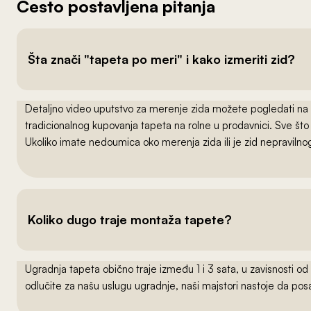
Često postavljena pitanja
Šta znači "tapeta po meri" i kako izmeriti zid?
Detaljno video uputstvo za merenje zida možete pogledati na
tradicionalnog kupovanja tapeta na rolne u prodavnici. Sve što
Ukoliko imate nedoumica oko merenja zida ili je zid nepraviln
Koliko dugo traje montaža tapete?
Ugradnja tapeta obično traje između 1 i 3 sata, u zavisnosti od
odlučite za našu uslugu ugradnje, naši majstori nastoje da po