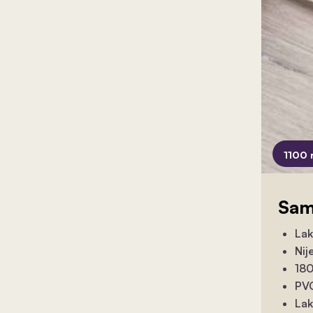
1100 
Sam
Lak
Nij
180
PVC
Lak