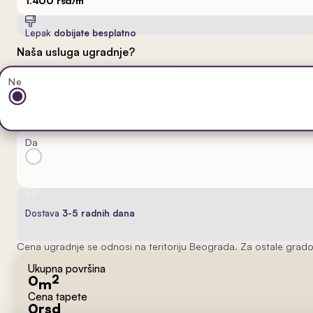
1.400 rsd/m
Lepak
dobijate besplatno
Naša usluga ugradnje?
Ne
Da
Dostava
3-5 radnih dana
Cena ugradnje se odnosi na teritoriju Beograda. Za ostale grado
Ukupna površina
0
2
m
Cena tapete
0
rsd