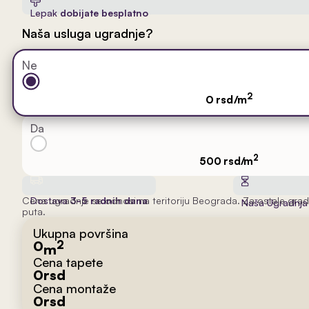
Lepak
dobijate besplatno
Naša usluga ugradnje?
Ne
2
0 rsd/m
Da
2
500 rsd/m
Cena ugradnje se odnosi na teritoriju Beograda. Za ostale grad
Dostava
3-5 radnih dana
Naša Ugradnj
puta.
Ukupna površina
0
2
m
Cena tapete
0
rsd
Cena montaže
0
rsd