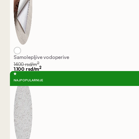
Samolepljive vodoperive
2
1400 rsd/m
2
1.100 rsd/m
NAJPOPULARNIJE