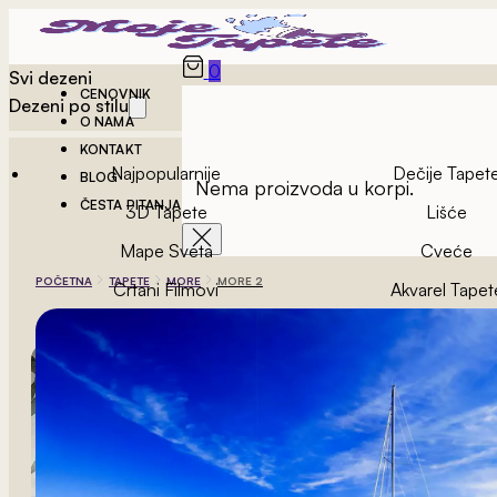
0
Svi dezeni
CENOVNIK
Dezeni po stilu
O NAMA
KONTAKT
Najpopularnije
Dečije Tapet
BLOG
Nema proizvoda u korpi.
ČESTA PITANJA
3D Tapete
Lišće
Mape Sveta
Cveće
POČETNA
TAPETE
MORE
MORE 2
Crtani Filmovi
Akvarel Tapet
Vintage Tapete
Geometrijske Ta