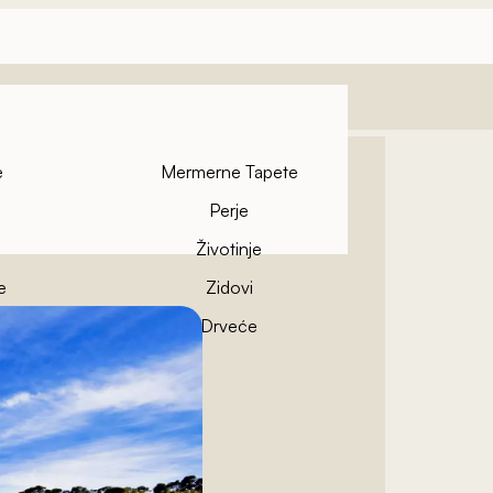
e
Mermerne Tapete
Perje
Životinje
e
Zidovi
pete
Drveće