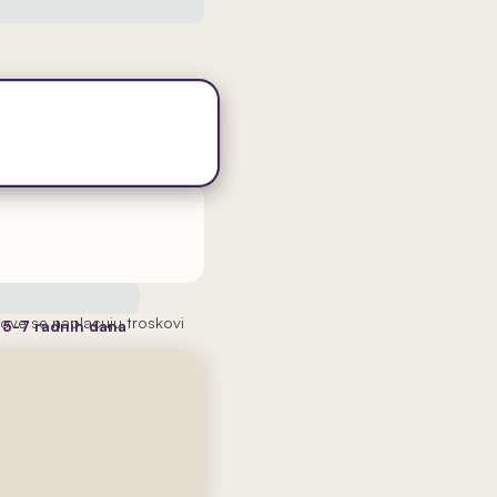
ove se naplacuju troskovi
a
5-7 radnih dana