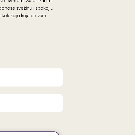
skim svetom. Sa oslikanim
donose svežinu i spokoj u
u kolekciju koja će vam