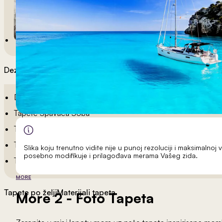
Dezeni po sobama
Dečije Tapete
Tapete Spavaća Soba
Tapete Dnevna Soba
Tapete Za Kupatilo
Slika koju trenutno vidite nije u punoj rezoluciji i maksimalnoj v
posebno modifikuje i prilagođava merama Vašeg zida.
Tapete Za Kuhinju
MORE
Tapete po želji
Materijali tapeta
More 2
- Foto Tapeta