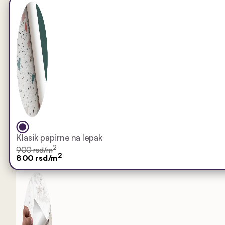
Klasik papirne na lepak
2
900 rsd/m
2
800 rsd/m