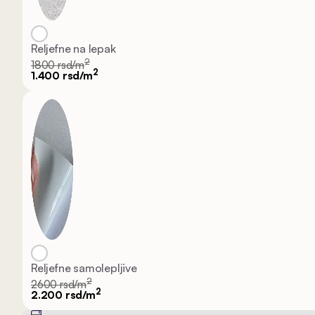
Reljefne na lepak
2
1800 rsd/m
2
1.400 rsd/m
Reljefne samolepljive
2
2600 rsd/m
2
2.200 rsd/m