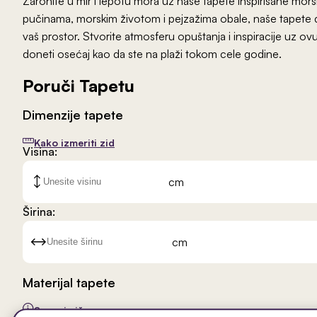
Zaronite u mir i lepotu mora uz naše tapete inspirisane mor
pučinama, morskim životom i pejzažima obale, naše tapete 
vaš prostor. Stvorite atmosferu opuštanja i inspiracije uz ov
doneti osećaj kao da ste na plaži tokom cele godine.
Poruči Tapetu
Dimenzije tapete
Kako izmeriti zid
Visina:
cm
Širina:
cm
Materijal tapete
Saznaj više