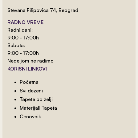
Stevana Filipovića 74, Beograd
RADNO VREME
Radni dani:
9:00 - 17:00h
Subota:
9:00 - 17:00h
Nedeljom ne radimo
2
od 800 rsd/m
KORISNI LINKOVI
Mapa Sveta 13
Početna
Svi dezeni
NAJPRODAVANIJE
Tapete po želji
Materijali Tapeta
Cenovnik