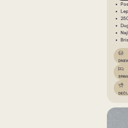
Pos
Lep
250
Dug
Naj
Bri
DNEV
SPAV
DEČI