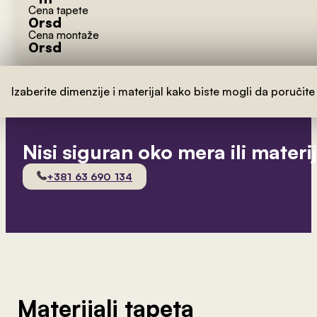
Cena tapete
0
rsd
Cena montaže
0
rsd
Izaberite dimenzije i materijal kako biste mogli da poručite
Nisi siguran oko mera ili materi
+381 63 690 134
Materijali tapeta