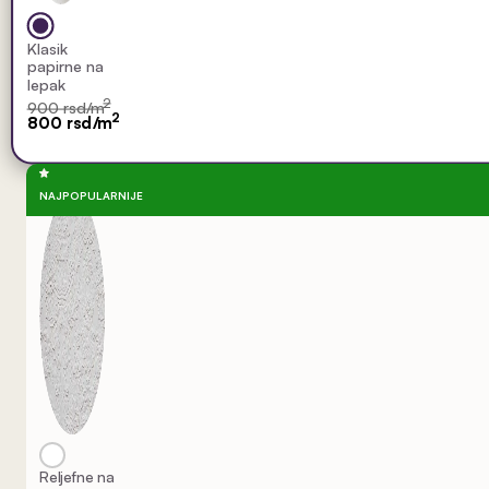
Klasik
papirne na
lepak
2
900 rsd/m
2
800 rsd/m
NAJPOPULARNIJE
Reljefne na