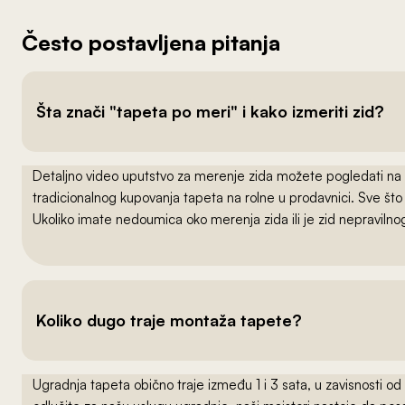
Često postavljena pitanja
Šta znači "tapeta po meri" i kako izmeriti zid?
Detaljno video uputstvo za merenje zida možete pogledati na
tradicionalnog kupovanja tapeta na rolne u prodavnici. Sve što
Ukoliko imate nedoumica oko merenja zida ili je zid nepraviln
Koliko dugo traje montaža tapete?
Ugradnja tapeta obično traje između 1 i 3 sata, u zavisnosti od