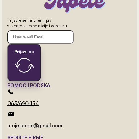
Prijavite se na bilten i prvi
saznajte za nove akcije i dezene u
ponudi!
Prijavi se
POMOĆ I PODŠKA
2
od 800 rsd/m
Mapa Sveta 11
063/690-134
mojetapete@gmail.com
SEDIŠTE FIRME