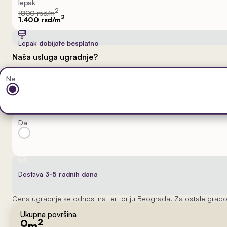
lepak
2
1800 rsd/m
2
1.400 rsd/m
Lepak
dobijate besplatno
Naša usluga ugradnje?
Ne
Da
Dostava
3-5 radnih dana
Cena ugradnje se odnosi na teritoriju Beograda. Za ostale grado
Ukupna površina
0
2
m