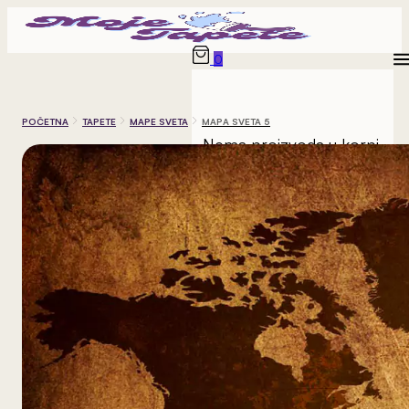
0
POČETNA
TAPETE
MAPE SVETA
MAPA SVETA 5
Nema proizvoda u korpi.