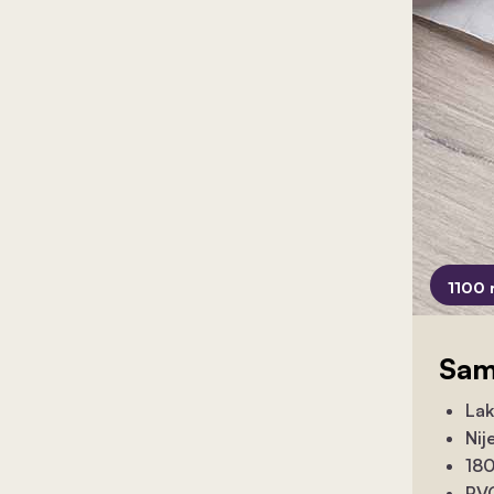
1100 
Sam
Lak
Nij
180
PVC