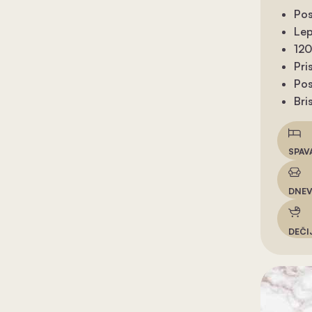
Pos
Lep
120
Pri
Pos
Bri
SPAV
DNEV
DEČI