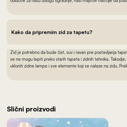
odlučite za našu uslugu ugradnje, naši majstori nastoje da po
Kako da pripremim zid za tapetu?
Zid je potrebno da bude čist, suv i ravan pre postavljanja t
se ne mogu lepiti preko starih tapeta i zidnih tehnika. Takodj
ukloniti zidne lampe i sve elemente koji se nalaze na zidu. Pre
Slični proizvodi