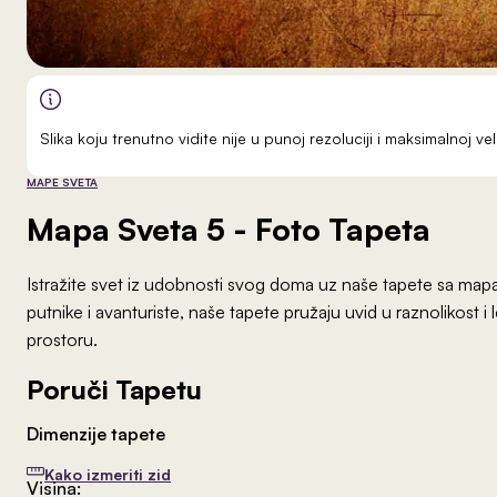
Slika koju trenutno vidite nije u punoj rezoluciji i maksimalnoj 
MAPE SVETA
Mapa Sveta 5
- Foto Tapeta
Istražite svet iz udobnosti svog doma uz naše tapete sa mapama
putnike i avanturiste, naše tapete pružaju uvid u raznolikost i 
prostoru.
Poruči Tapetu
Dimenzije tapete
Kako izmeriti zid
Visina: