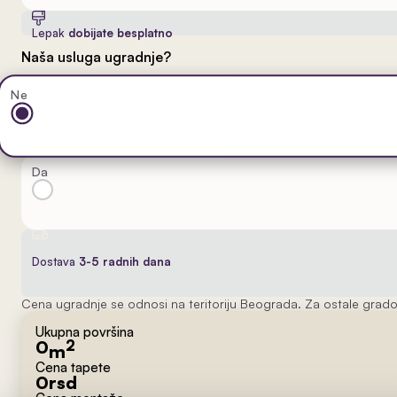
Lepak
dobijate besplatno
Naša usluga ugradnje?
Ne
Da
Dostava
3-5 radnih dana
Cena ugradnje se odnosi na teritoriju Beograda. Za ostale grado
Ukupna površina
0
2
m
Cena tapete
0
rsd