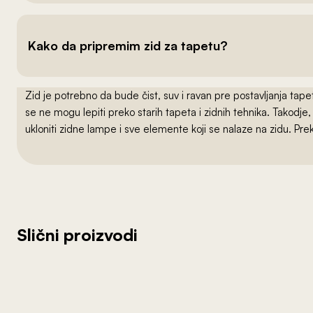
Kako da pripremim zid za tapetu?
Zid je potrebno da bude čist, suv i ravan pre postavljanja t
se ne mogu lepiti preko starih tapeta i zidnih tehnika. Takodj
ukloniti zidne lampe i sve elemente koji se nalaze na zidu. Pre
Slični proizvodi