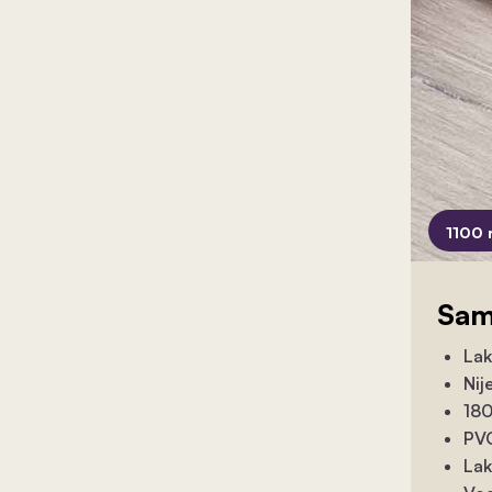
1100 
Sam
Lak
Nij
180
PVC
Lak