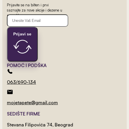
od 800 rsd/m
Prijavite se na bilten i prvi
Lux Tapet 12
saznajte za nove akcije i dezene u
ponudi!
Prijavi se
POMOĆ I PODŠKA
063/690-134
mojetapete@gmail.com
2
od 800 rsd/m
Lux Tapet 10
SEDIŠTE FIRME
Stevana Filipovića 74, Beograd