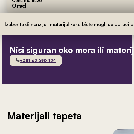
Cena montaže
0
rsd
Izaberite dimenzije i materijal kako biste mogli da poručite
Nisi siguran oko mera ili materi
+381 63 690 134
Materijali tapeta