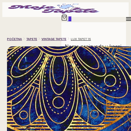
0
POČETNA
TAPETE
VINTAGE TAPETE
LUX TAPET 15
Nema proizvoda u korpi.