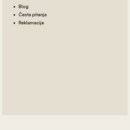
Blog
Česta pitanja
Reklamacije
2
od 800 rsd/m
Lux Tapet 2