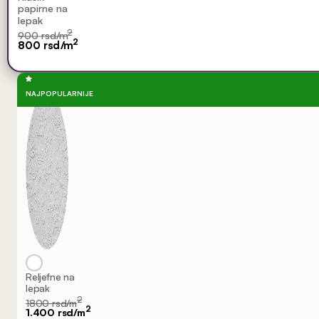
papirne na
lepak
2
900 rsd/m
2
800 rsd/m
NAJPOPULARNIJE
Reljefne na
lepak
2
1800 rsd/m
2
1.400 rsd/m