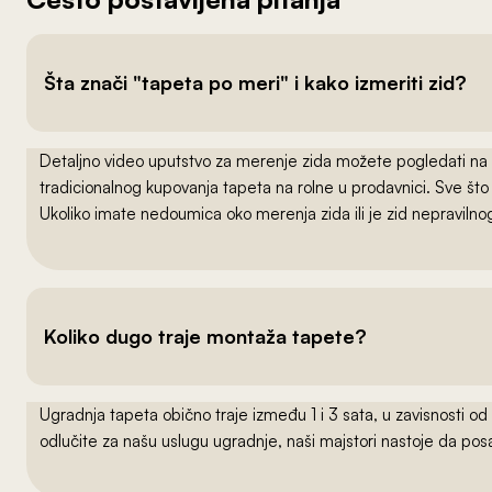
Šta znači "tapeta po meri" i kako izmeriti zid?
Detaljno video uputstvo za merenje zida možete pogledati na
tradicionalnog kupovanja tapeta na rolne u prodavnici. Sve što
Ukoliko imate nedoumica oko merenja zida ili je zid nepraviln
Koliko dugo traje montaža tapete?
Ugradnja tapeta obično traje između 1 i 3 sata, u zavisnosti od
odlučite za našu uslugu ugradnje, naši majstori nastoje da po