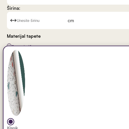
Širina:
cm
Materijal tapete
Saznaj više
Klasik