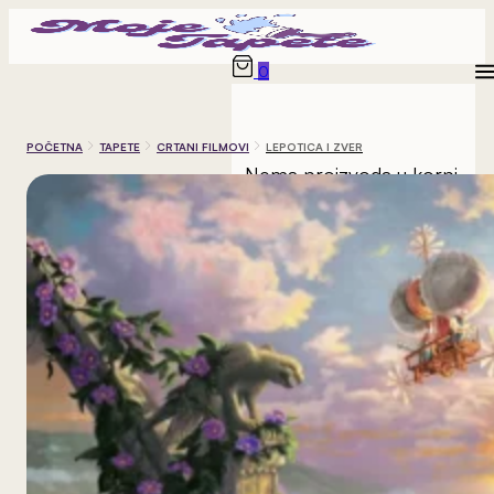
0
POČETNA
TAPETE
CRTANI FILMOVI
LEPOTICA I ZVER
Nema proizvoda u korpi.