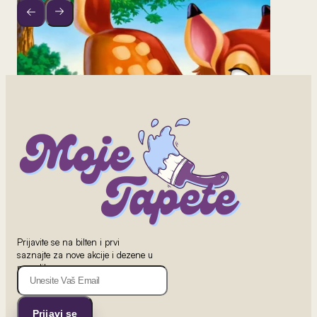
2
od 800 rsd/m
Prijavite se na bilten i prvi
saznajte za nove akcije i dezene u
Bambi Tapet 1
ponudi!
Prijavi se