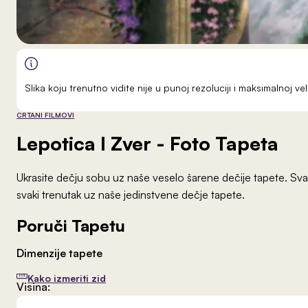
Slika koju trenutno vidite nije u punoj rezoluciji i maksimalnoj 
CRTANI FILMOVI
Lepotica I Zver
- Foto Tapeta
Ukrasite dečju sobu uz naše veselo šarene dečije tapete. Svak
svaki trenutak uz naše jedinstvene dečje tapete.
Poruči Tapetu
Dimenzije tapete
Kako izmeriti zid
Visina: