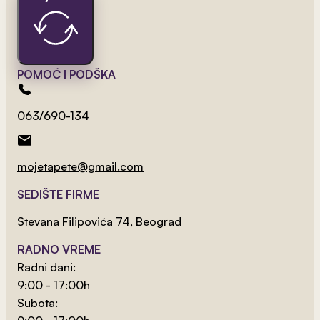
POMOĆ I PODŠKA
063/690-134
mojetapete@gmail.com
2
od 800 rsd/m
Cars Tapet 1
SEDIŠTE FIRME
Stevana Filipovića 74, Beograd
RADNO VREME
Radni dani:
9:00 - 17:00h
Subota: