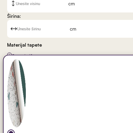
cm
Širina:
cm
Materijal tapete
Saznaj više