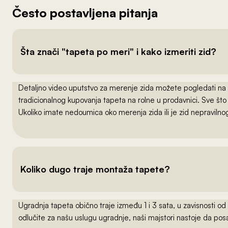
Često postavljena pitanja
Šta znači "tapeta po meri" i kako izmeriti zid?
Detaljno video uputstvo za merenje zida možete pogledati na
tradicionalnog kupovanja tapeta na rolne u prodavnici. Sve što
Ukoliko imate nedoumica oko merenja zida ili je zid nepraviln
Koliko dugo traje montaža tapete?
Ugradnja tapeta obično traje između 1 i 3 sata, u zavisnosti od
odlučite za našu uslugu ugradnje, naši majstori nastoje da po