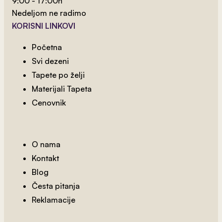
9:00 - 17:00h
Nedeljom ne radimo
KORISNI LINKOVI
Početna
Svi dezeni
Tapete po želji
Materijali Tapeta
Cenovnik
2
od 800 rsd/m
Kralj Lavova 3
O nama
Kontakt
Blog
Česta pitanja
Reklamacije