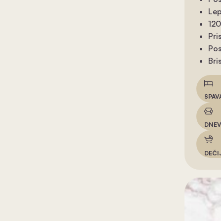
Lep
120
Pri
Pos
Bri
SPAV
DNEV
DEČI