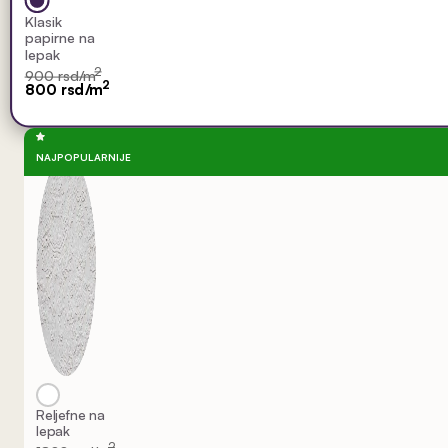
Klasik
papirne na
lepak
2
900 rsd/m
2
800 rsd/m
NAJPOPULARNIJE
Reljefne na
lepak
2