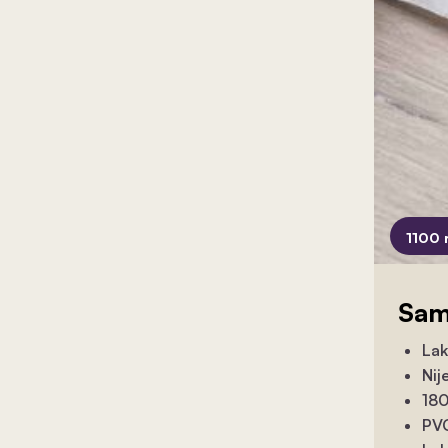
1100 
Sam
Lak
Nij
180
PVC