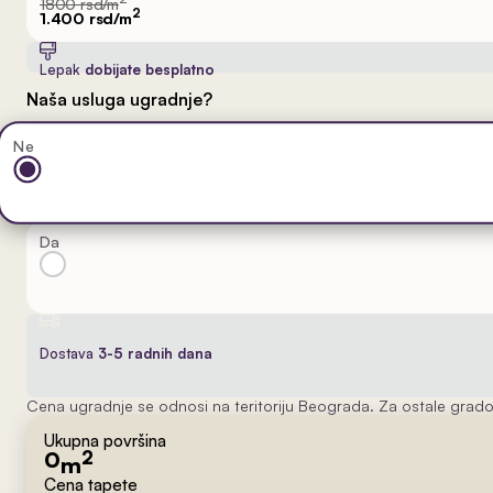
1800 rsd/m
2
1.400 rsd/m
Lepak
dobijate besplatno
Naša usluga ugradnje?
Ne
Da
Dostava
3-5 radnih dana
Cena ugradnje se odnosi na teritoriju Beograda. Za ostale grado
Ukupna površina
0
2
m
Cena tapete