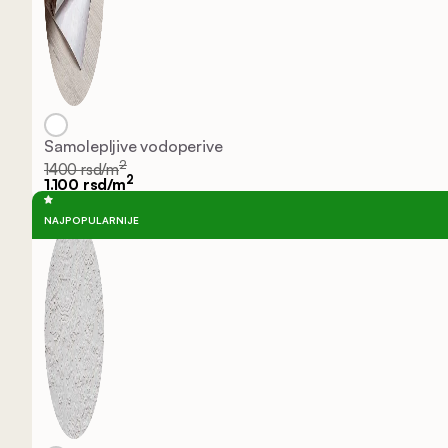
Samolepljive vodoperive
2
1400 rsd/m
2
1.100 rsd/m
NAJPOPULARNIJE