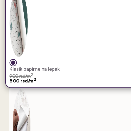
Klasik papirne na lepak
2
900 rsd/m
2
800 rsd/m