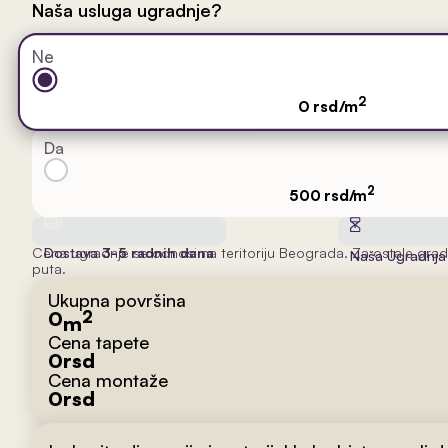
Naša usluga ugradnje?
Ne
2
0 rsd/m
Da
2
500 rsd/m
Cena ugradnje se odnosi na teritoriju Beograda. Za ostale grad
Dostava
3-5 radnih dana
Naša Ugradnj
puta.
Ukupna površina
0
2
m
Cena tapete
0
rsd
Cena montaže
0
rsd