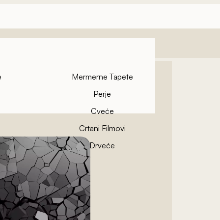
e
Mermerne Tapete
Perje
Cveće
Crtani Filmovi
pete
Drveće