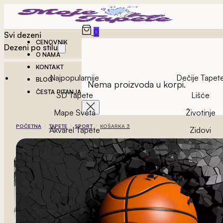
0
Svi dezeni
CENOVNIK
Dezeni po stilu
O NAMA
KONTAKT
Najpopularnije
Dečije Tapet
BLOG
Nema proizvoda u korpi.
ČESTA PITANJA
3D Tapete
Lišće
Mape Sveta
Životinje
POČETNA
TAPETE
SPORT
KOŠARKA 3
Akvarel Tapete
Zidovi
Vintage Tapete
Geometrijske Ta