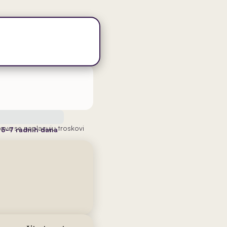
ove se naplacuju troskovi
a
5-7 radnih dana