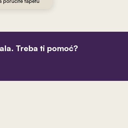
da poručite tapetu
jala. Treba ti pomoć?