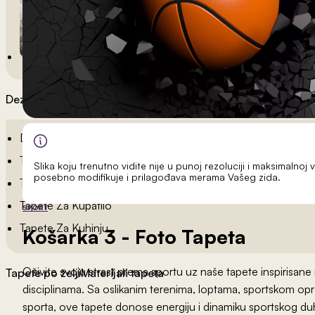
Dezeni po sobama
Dečije Tapete
Tapete Spavaća Soba
Slika koju trenutno vidite nije u punoj rezoluciji i maksimalnoj v
posebno modifikuje i prilagođava merama Vašeg zida.
Tapete Dnevna Soba
Tapete Za Kupatilo
SPORT
Tapete Za Kuhinju
Košarka 3
- Foto Tapeta
Oživite svoju strast prema sportu uz naše tapete inspirisane 
Tapete po želji
Materijali tapeta
disciplinama. Sa oslikanim terenima, loptama, sportskom o
sporta, ove tapete donose energiju i dinamiku sportskog duh