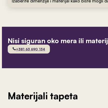
Izaberite dimenzije i materijal kako biste mogli 
Nisi siguran oko mera ili materi
+381 63 690 134
Materijali tapeta