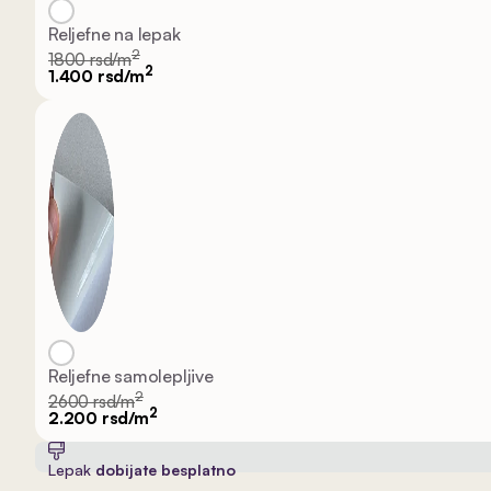
Reljefne na lepak
2
1800 rsd/m
2
1.400 rsd/m
Reljefne samolepljive
2
2600 rsd/m
2
2.200 rsd/m
Lepak
dobijate besplatno