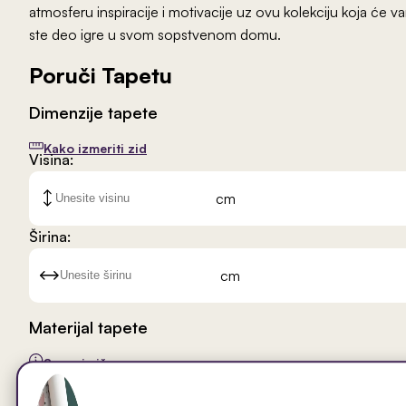
atmosferu inspiracije i motivacije uz ovu kolekciju koja će 
ste deo igre u svom sopstvenom domu.
Poruči Tapetu
Dimenzije tapete
Kako izmeriti zid
Visina:
cm
Širina:
cm
Materijal tapete
Saznaj više