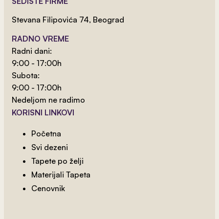
SEDIŠTE FIRME
Stevana Filipovića 74, Beograd
RADNO VREME
Radni dani:
9:00 - 17:00h
Subota:
9:00 - 17:00h
Nedeljom ne radimo
KORISNI LINKOVI
Početna
Svi dezeni
Tapete po želji
2
od 800 rsd/m
Materijali Tapeta
Lisice I Zeka
Cenovnik