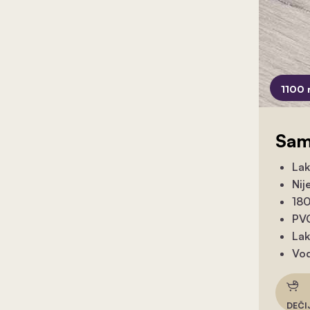
1100 
Sam
Lak
Nij
180
PVC
Lak
Vod
DEČI