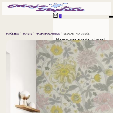
0
POČETNA
TAPETE
NAJPOPULARNIJE
ELEGANTNO CVEĆE
Nema proizvoda u korpi.