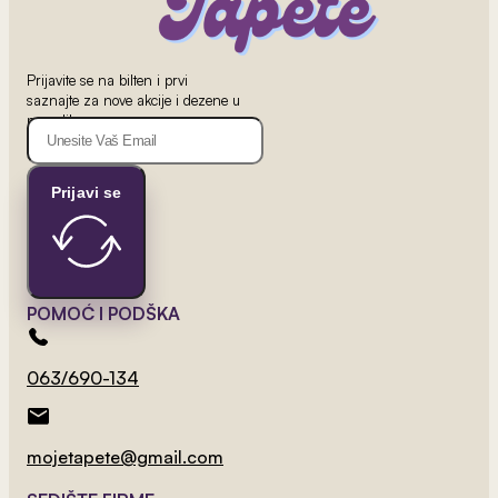
Prijavite se na bilten i prvi
saznajte za nove akcije i dezene u
ponudi!
2
Prijavi se
od 800 rsd/m
Crno-Bela Panorama
POMOĆ I PODŠKA
063/690-134
mojetapete@gmail.com