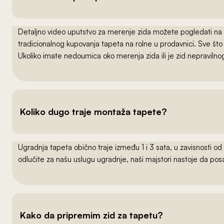
Detaljno video uputstvo za merenje zida možete pogledati na
tradicionalnog kupovanja tapeta na rolne u prodavnici. Sve što
Ukoliko imate nedoumica oko merenja zida ili je zid nepraviln
Koliko dugo traje montaža tapete?
Ugradnja tapeta obično traje između 1 i 3 sata, u zavisnosti od
odlučite za našu uslugu ugradnje, naši majstori nastoje da po
Kako da pripremim zid za tapetu?