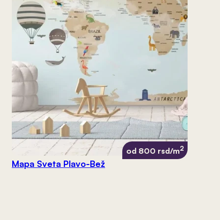
2
od 800 rsd/m
Mapa Sveta Plavo-Bež