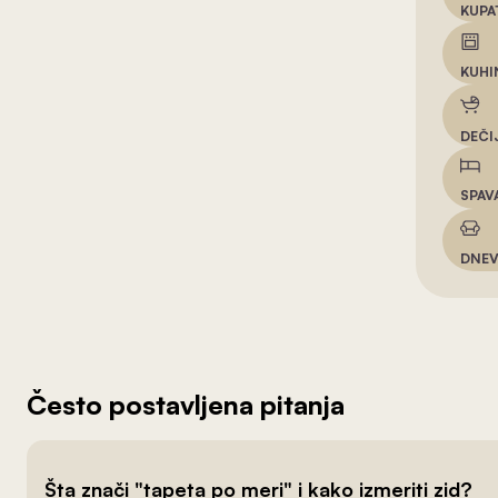
KUPA
KUHI
DEČI
SPAV
DNEV
Često postavljena pitanja
Šta znači "tapeta po meri" i kako izmeriti zid?