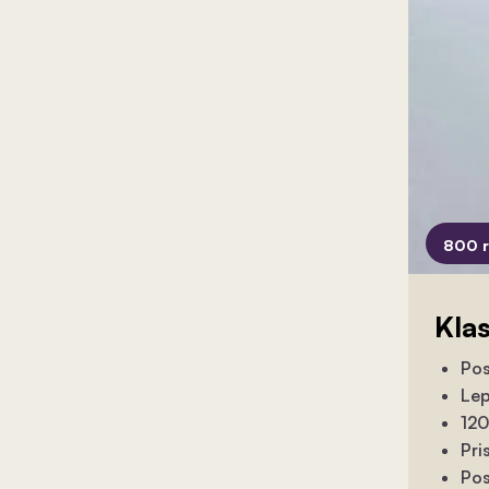
800 
Kla
Pos
Lep
120
Pri
Pos