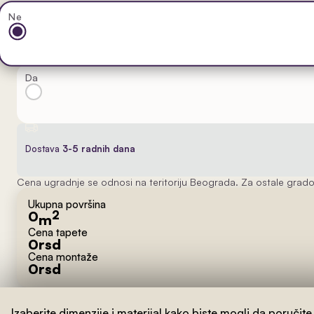
Ne
Da
Dostava
3-5 radnih dana
Cena ugradnje se odnosi na teritoriju Beograda. Za ostale grado
Ukupna površina
0
2
m
Cena tapete
0
rsd
Cena montaže
0
rsd
Izaberite dimenzije i materijal kako biste mogli da poručite