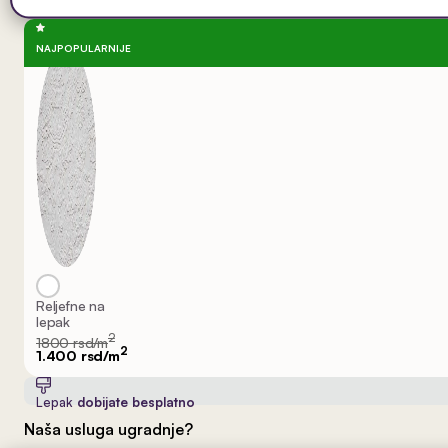
NAJPOPULARNIJE
Reljefne na
lepak
2
1800 rsd/m
2
1.400 rsd/m
Lepak
dobijate besplatno
Naša usluga ugradnje?