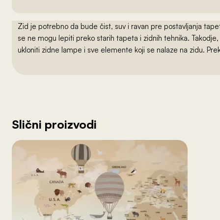
Zid je potrebno da bude čist, suv i ravan pre postavljanja t
se ne mogu lepiti preko starih tapeta i zidnih tehnika. Takodj
ukloniti zidne lampe i sve elemente koji se nalaze na zidu. Pre
Slični proizvodi