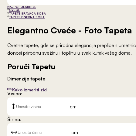
NAJPOPULARNIJE
CVEĆE
TAPETE SPAVAĆA SOBA
TAPETE DNEVNA SOBA
Elegantno Cveće
- Foto Tapeta
Cvetne tapete, gde se prirodna elegancija prepliće s umetničk
donosi prirodnu svežinu i toplinu u svaki kutak vašeg doma.
Poruči Tapetu
Dimenzije tapete
Kako izmeriti zid
Visina:
cm
Širina:
cm