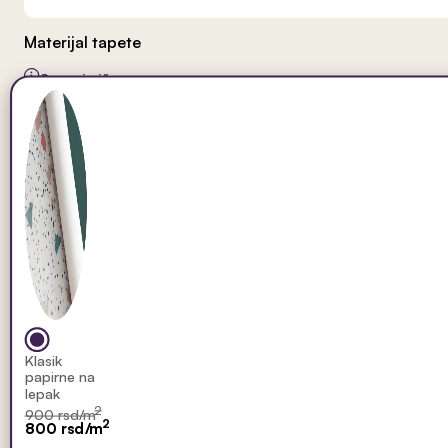
Materijal tapete
Saznaj više
Klasik
papirne na
lepak
2
900 rsd/m
2
800 rsd/m