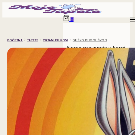
0
POČETNA
TAPETE
CRTANI FILMOVI
DUŠKO DUGOUŠKO 2
Nema proizvoda u korpi.