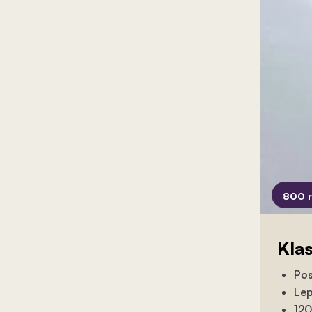
800 
Kla
Pos
Lep
120