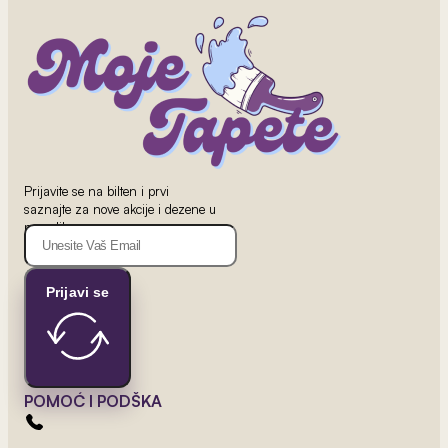
2
od 800 rsd/m
Nemo Tapet
Prijavite se na bilten i prvi
saznajte za nove akcije i dezene u
ponudi!
Prijavi se
POMOĆ I PODŠKA