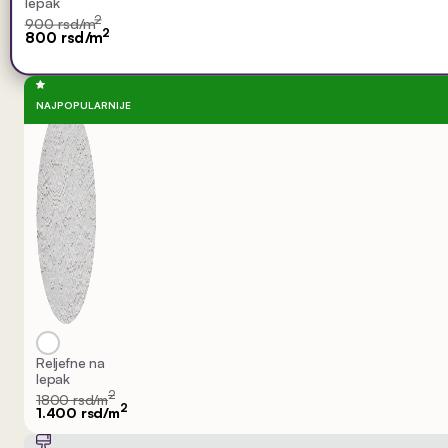
lepak
2
900 rsd/m
2
800 rsd/m
NAJPOPULARNIJE
Reljefne na
lepak
2
1800 rsd/m
2
1.400 rsd/m