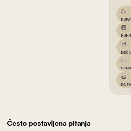
KUPA
KUHI
DEČI
SPAV
DNEV
Često postavljena pitanja