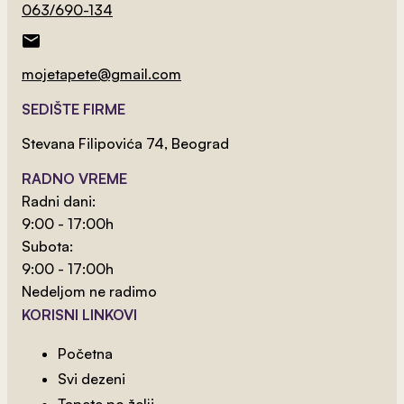
063/690-134
2
od 800 rsd/m
Kralj Lavova 3
mojetapete@gmail.com
SEDIŠTE FIRME
Stevana Filipovića 74, Beograd
RADNO VREME
Radni dani:
9:00 - 17:00h
Subota:
9:00 - 17:00h
Nedeljom ne radimo
KORISNI LINKOVI
Početna
Svi dezeni
2
od 800 rsd/m