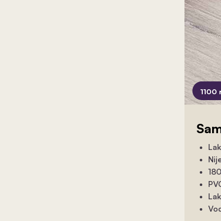
1100 
Sam
Lak
Nij
180
PVC
Lak
Vod