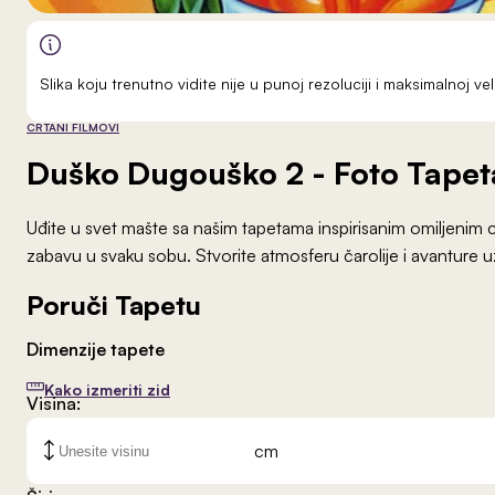
Slika koju trenutno vidite nije u punoj rezoluciji i maksimalnoj 
CRTANI FILMOVI
Duško Dugouško 2
- Foto Tapet
Uđite u svet mašte sa našim tapetama inspirisanim omiljenim 
zabavu u svaku sobu. Stvorite atmosferu čarolije i avanture uz
Poruči Tapetu
Dimenzije tapete
Kako izmeriti zid
Visina:
cm