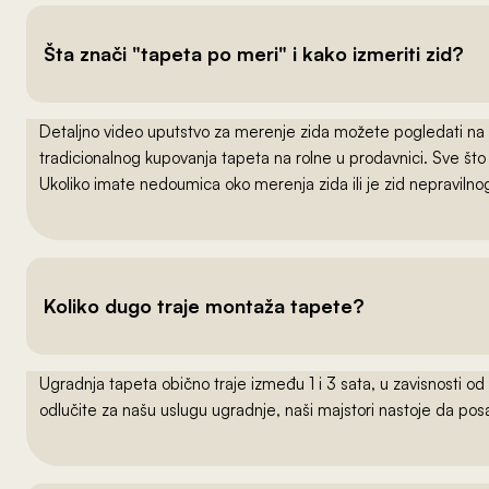
Šta znači "tapeta po meri" i kako izmeriti zid?
Detaljno video uputstvo za merenje zida možete pogledati na
tradicionalnog kupovanja tapeta na rolne u prodavnici. Sve što
Ukoliko imate nedoumica oko merenja zida ili je zid nepraviln
Koliko dugo traje montaža tapete?
Ugradnja tapeta obično traje između 1 i 3 sata, u zavisnosti od
odlučite za našu uslugu ugradnje, naši majstori nastoje da po