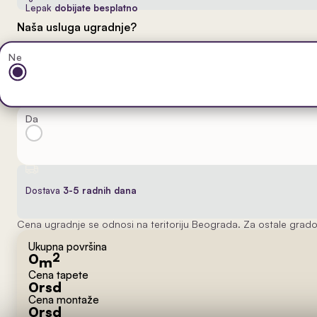
Lepak
dobijate besplatno
Naša usluga ugradnje?
Ne
Da
Dostava
3-5 radnih dana
Cena ugradnje se odnosi na teritoriju Beograda. Za ostale grado
Ukupna površina
0
2
m
Cena tapete
0
rsd
Cena montaže
0
rsd