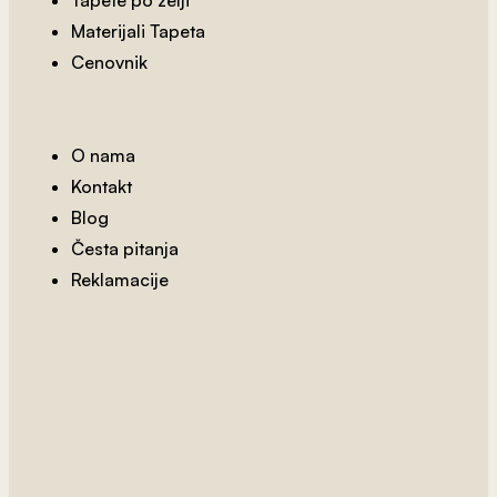
Tapete po želji
Cars Tapet 2
Materijali Tapeta
Cenovnik
O nama
Kontakt
Blog
Česta pitanja
Reklamacije
2
od 800 rsd/m
Snežana Tapet