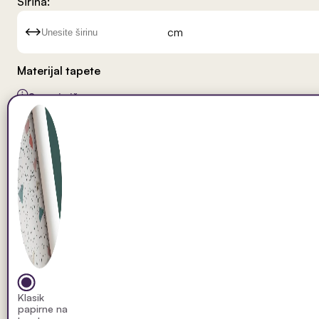
Širina:
cm
Materijal tapete
Saznaj više
Klasik
papirne na