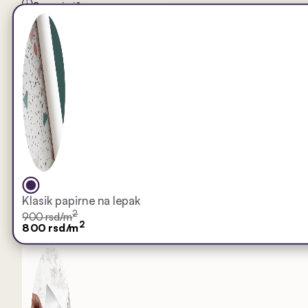
Saznaj više
Klasik papirne na lepak
2
900 rsd/m
2
800 rsd/m