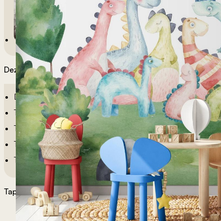
Dezeni po sobama
Dečije Tapete
Tapete Spavaća Soba
Tapete Dnevna Soba
Tapete Za Kupatilo
Tapete Za Kuhinju
Tapete po želji
Materijali tapeta