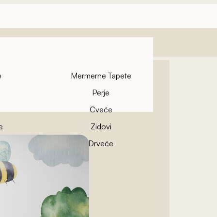
e
Mermerne Tapete
Perje
Cveće
e
Zidovi
pete
Drveće