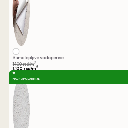
Samolepljive vodoperive
2
1400 rsd/m
2
1.100 rsd/m
NAJPOPULARNIJE