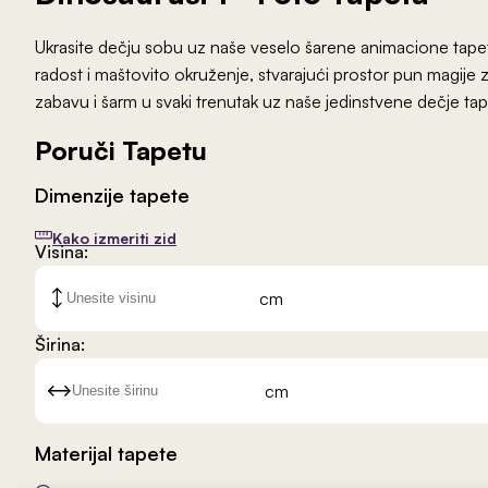
Ukrasite dečju sobu uz naše veselo šarene animacione tapet
radost i maštovito okruženje, stvarajući prostor pun magije 
zabavu i šarm u svaki trenutak uz naše jedinstvene dečje tap
Poruči Tapetu
Dimenzije tapete
Kako izmeriti zid
Visina:
cm
Širina:
cm
Materijal tapete