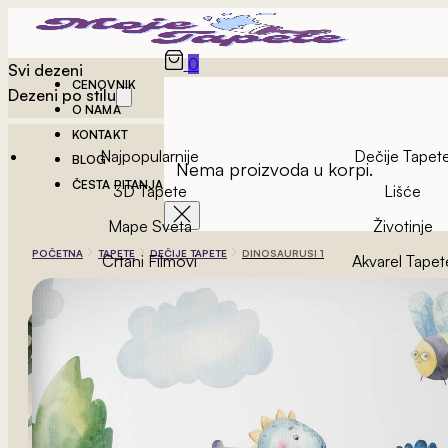
0
Svi dezeni
CENOVNIK
Dezeni po stilu
O NAMA
KONTAKT
Najpopularnije
Dečije Tapet
BLOG
Nema proizvoda u korpi.
ČESTA PITANJA
3D Tapete
Lišće
Mape Sveta
Životinje
POČETNA
TAPETE
DEČIJE TAPETE
DINOSAURUSI 1
Crtani Filmovi
Akvarel Tapet
Vintage Tapete
Geometrijske Ta