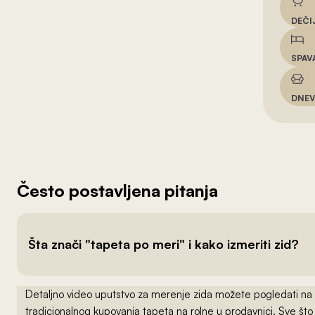
DEČI
SPAV
DNEV
Često postavljena pitanja
Šta znači "tapeta po meri" i kako izmeriti zid?
Detaljno video uputstvo za merenje zida možete pogledati na
tradicionalnog kupovanja tapeta na rolne u prodavnici. Sve što