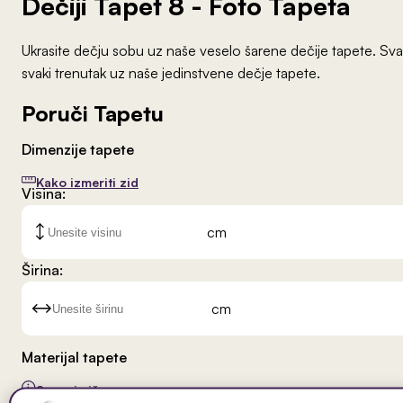
Dečiji Tapet 8
- Foto Tapeta
Ukrasite dečju sobu uz naše veselo šarene dečije tapete. Svak
svaki trenutak uz naše jedinstvene dečje tapete.
Poruči Tapetu
Dimenzije tapete
Kako izmeriti zid
Visina:
cm
Širina:
cm
Materijal tapete
Saznaj više