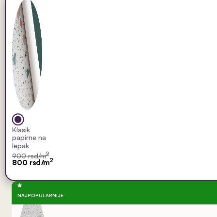
Klasik
papirne na
lepak
2
900 rsd/m
2
800 rsd/m
NAJPOPULARNIJE