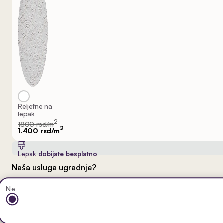
Reljefne na
lepak
2
1800 rsd/m
2
1.400 rsd/m
Lepak
dobijate besplatno
Naša usluga ugradnje?
Ne