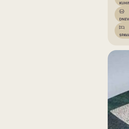
KUHI
DNEV
SPAV