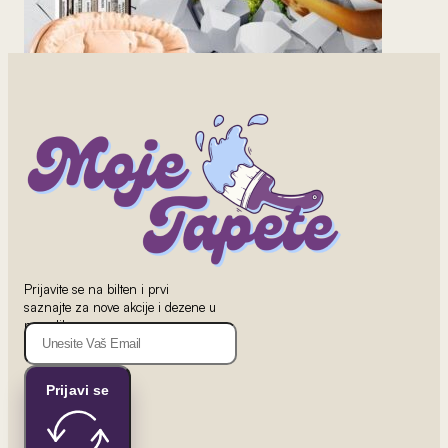
2
od 800 rsd/m
Dečiji Tapet 1
Prijavite se na bilten i prvi
saznajte za nove akcije i dezene u
ponudi!
Prijavi se