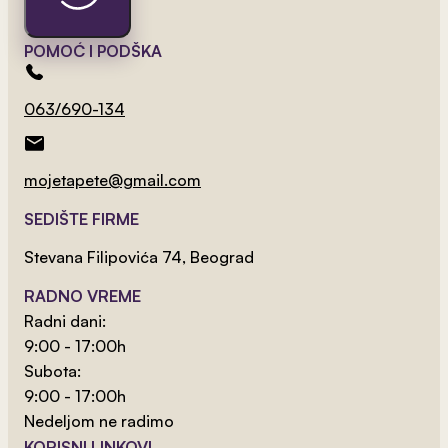
POMOĆ I PODŠKA
063/690-134
mojetapete@gmail.com
SEDIŠTE FIRME
Stevana Filipovića 74, Beograd
RADNO VREME
Radni dani:
9:00 - 17:00h
Subota:
9:00 - 17:00h
Nedeljom ne radimo
2
od 800 rsd/m
KORISNI LINKOVI