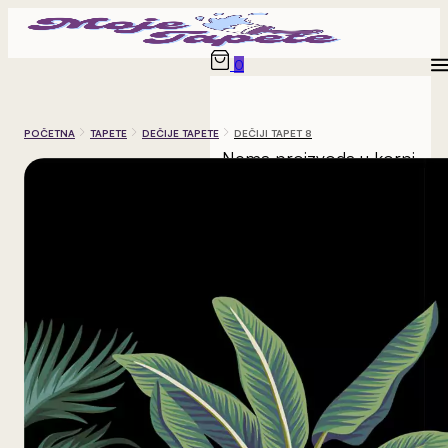
0
POČETNA
TAPETE
DEČIJE TAPETE
DEČIJI TAPET 8
Nema proizvoda u korpi.