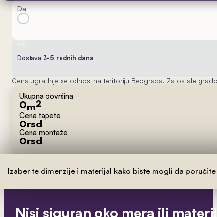
Da
Dostava
3-5 radnih dana
Cena ugradnje se odnosi na teritoriju Beograda. Za ostale grado
Ukupna površina
0
2
m
Cena tapete
0
rsd
Cena montaže
0
rsd
Izaberite dimenzije i materijal kako biste mogli da poručite
Nisi siguran oko mera ili materi