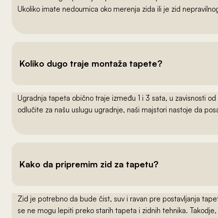
Ukoliko imate nedoumica oko merenja zida ili je zid nepraviln
Koliko dugo traje montaža tapete?
Ugradnja tapeta obično traje između 1 i 3 sata, u zavisnosti od
odlučite za našu uslugu ugradnje, naši majstori nastoje da po
Kako da pripremim zid za tapetu?
Zid je potrebno da bude čist, suv i ravan pre postavljanja t
se ne mogu lepiti preko starih tapeta i zidnih tehnika. Takodj