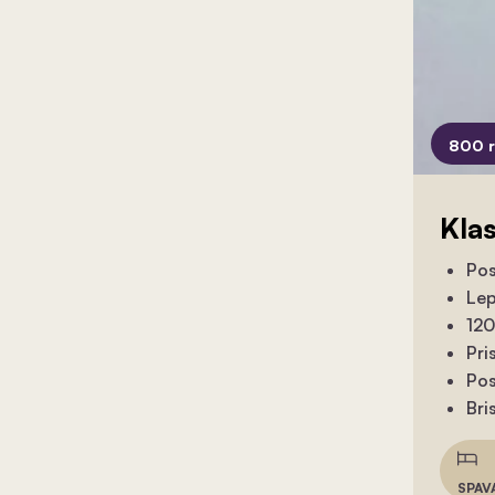
800 
Kla
Pos
Lep
120
Pri
Pos
Bri
SPAV