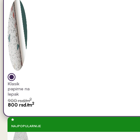
Klasik
papirne na
lepak
2
900 rsd/m
2
800 rsd/m
NAJPOPULARNIJE