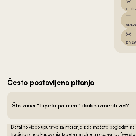
DEČI
SPAV
DNEV
Često postavljena pitanja
Šta znači "tapeta po meri" i kako izmeriti zid?
Detaljno video uputstvo za merenje zida možete pogledati na
tradicionalnog kupovanja tapeta na rolne u prodavnici. Sve što