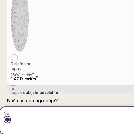
Reljefne na
lepak
2
1800 rsd/m
2
1.400 rsd/m
Lepak
dobijate besplatno
Naša usluga ugradnje?
Ne