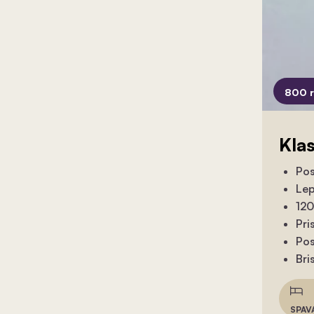
800 
Kla
Pos
Lep
120
Pri
Pos
Bri
SPAV