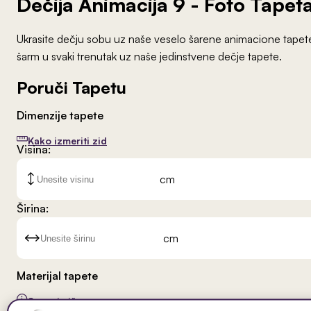
Dečija Animacija 9
- Foto Tapet
Ukrasite dečju sobu uz naše veselo šarene animacione tapete. 
šarm u svaki trenutak uz naše jedinstvene dečje tapete.
Poruči Tapetu
Dimenzije tapete
Kako izmeriti zid
Visina:
cm
Širina:
cm
Materijal tapete
Saznaj više