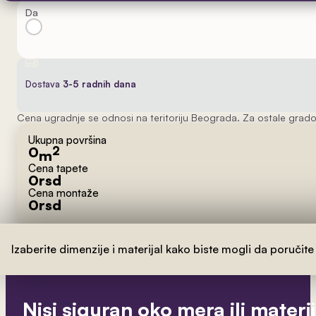
Da
Dostava
3-5 radnih dana
Cena ugradnje se odnosi na teritoriju Beograda. Za ostale grado
Ukupna površina
0
2
m
Cena tapete
0
rsd
Cena montaže
0
rsd
Izaberite dimenzije i materijal kako biste mogli da poručite
Nisi siguran oko mera ili materi