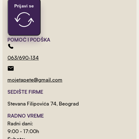
Prijavi se
2
od 800 rsd/m
Vesela Dečija Šuma
POMOĆ I PODŠKA
063/690-134
mojetapete@gmail.com
SEDIŠTE FIRME
Stevana Filipovića 74, Beograd
RADNO VREME
Radni dani:
9:00 - 17:00h