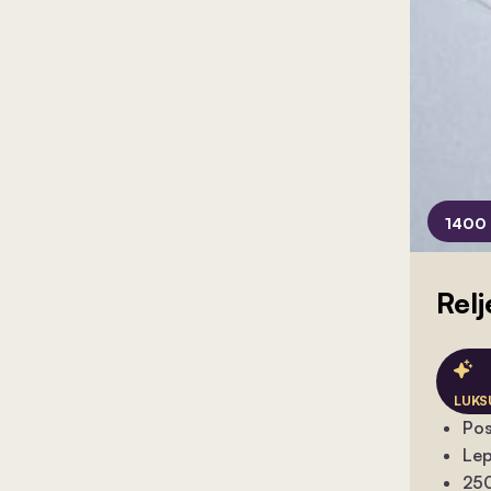
1400 
Relj
LUKS
Pos
Lep
250