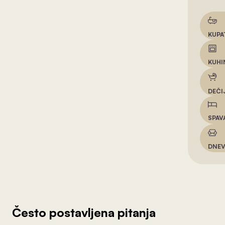
KUPA
KUHI
DEČI
SPAV
DNEV
Često postavljena pitanja