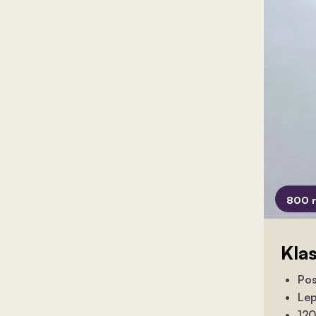
800 
Kla
Pos
Lep
120