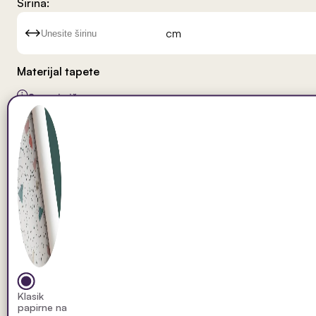
Širina:
cm
Materijal tapete
Saznaj više
Klasik
papirne na