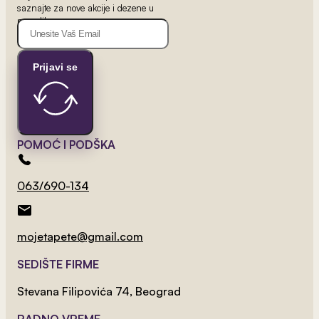
2
saznajte za nove akcije i dezene u
od 800 rsd/m
ponudi!
Dečija Animacija 16
Prijavi se
POMOĆ I PODŠKA
063/690-134
mojetapete@gmail.com
SEDIŠTE FIRME
Stevana Filipovića 74, Beograd
2
od 800 rsd/m