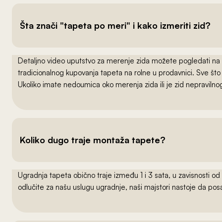
Šta znači "tapeta po meri" i kako izmeriti zid?
Detaljno video uputstvo za merenje zida možete pogledati na
tradicionalnog kupovanja tapeta na rolne u prodavnici. Sve što
Ukoliko imate nedoumica oko merenja zida ili je zid nepraviln
Koliko dugo traje montaža tapete?
Ugradnja tapeta obično traje između 1 i 3 sata, u zavisnosti od
odlučite za našu uslugu ugradnje, naši majstori nastoje da po