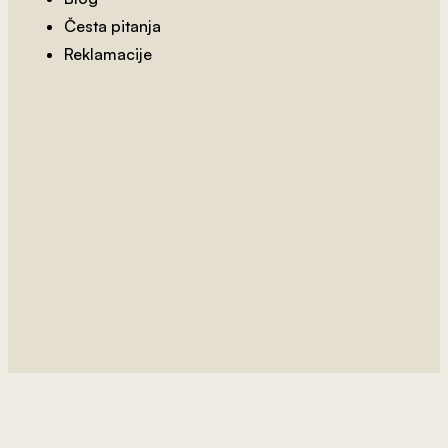
Česta pitanja
2
od 800 rsd/m
Reklamacije
Pastelne Tačke