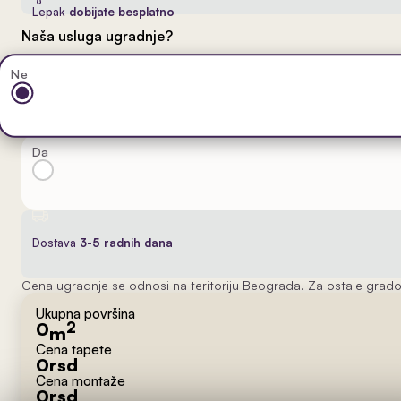
Lepak
dobijate besplatno
Naša usluga ugradnje?
Ne
Da
Dostava
3-5 radnih dana
Cena ugradnje se odnosi na teritoriju Beograda. Za ostale grado
Ukupna površina
0
2
m
Cena tapete
0
rsd
Cena montaže
0
rsd