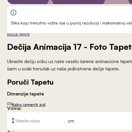
Slika koju trenutno vidite nije u punoj rezoluciji i maksimalnoj 
DEČIJE TAPETE
Dečija Animacija 17
- Foto Tapet
Ukrasite dečju sobu uz naše veselo šarene animacione tapete. 
šarm u svaki trenutak uz naše jedinstvene dečje tapete.
Poruči Tapetu
Dimenzije tapete
Kako izmeriti zid
Visina:
cm