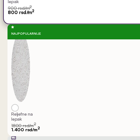
lepak
2
900 rsd/m
2
800 rsd/m
NAJPOPULARNIJE
Reljefne na
lepak
2
1800 rsd/m
2
1.400 rsd/m