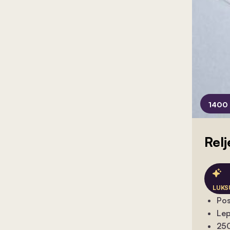
1400 
Relj
LUKS
Pos
Lep
250