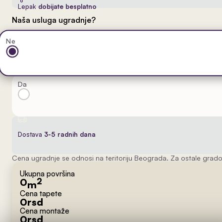
Lepak
dobijate besplatno
Naša usluga ugradnje?
Ne
Da
Dostava
3-5 radnih dana
Cena ugradnje se odnosi na teritoriju Beograda. Za ostale grado
Ukupna površina
0
2
m
Cena tapete
0
rsd
Cena montaže
0
rsd