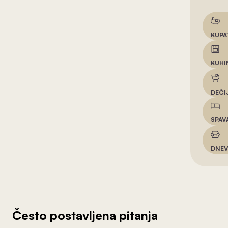
KUPA
KUHI
DEČI
SPAV
DNEV
Često postavljena pitanja