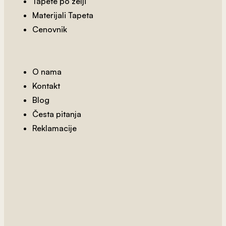
Tapete po želji
Materijali Tapeta
Cenovnik
2
od 800 rsd/m
O nama
Noć I Dan
Kontakt
Blog
Česta pitanja
Reklamacije