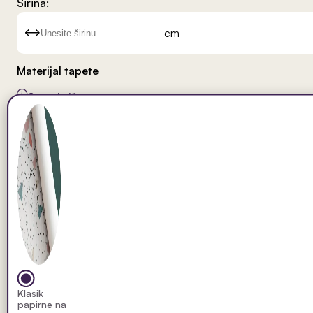
Širina:
cm
Materijal tapete
Saznaj više
Klasik
papirne na