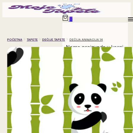
0
POČETNA
TAPETE
DEČIJE TAPETE
DEČIJA ANIMACIJA 14
Nema proizvoda u korpi.