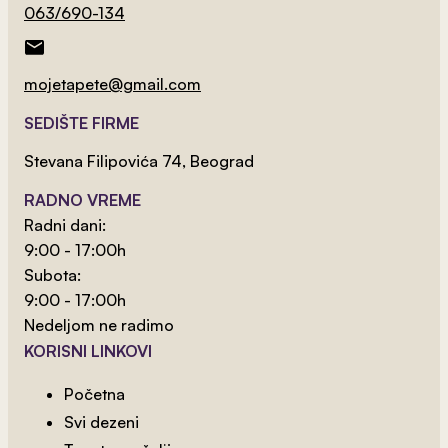
063/690-134
mojetapete@gmail.com
2
od 800 rsd/m
Dečija Prašuma 1
SEDIŠTE FIRME
Stevana Filipovića 74, Beograd
RADNO VREME
Radni dani:
9:00 - 17:00h
Subota:
9:00 - 17:00h
Nedeljom ne radimo
KORISNI LINKOVI
Početna
Svi dezeni