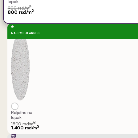
lepak
2
900 rsd/m
2
800 rsd/m
NAJPOPULARNIJE
Reljefne na
lepak
2
1800 rsd/m
2
1.400 rsd/m