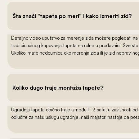
Šta znači "tapeta po meri" i kako izmeriti zid?
Detaljno video uputstvo za merenje zida možete pogledati na
tradicionalnog kupovanja tapeta na rolne u prodavnici. Sve što
Ukoliko imate nedoumica oko merenja zida ili je zid nepraviln
Koliko dugo traje montaža tapete?
Ugradnja tapeta obično traje između 1 i 3 sata, u zavisnosti od
odlučite za našu uslugu ugradnje, naši majstori nastoje da po