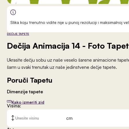
Slika koju trenutno vidite nije u punoj rezoluciji i maksimalnoj 
DEČIJE TAPETE
Dečija Animacija 14
- Foto Tape
Ukrasite dečju sobu uz naše veselo šarene animacione tapete. 
šarm u svaki trenutak uz naše jedinstvene dečje tapete.
Poruči Tapetu
Dimenzije tapete
Kako izmeriti zid
Visina:
cm