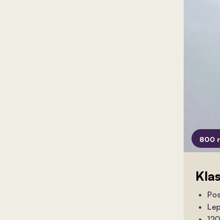
800 
Kla
Pos
Lep
120