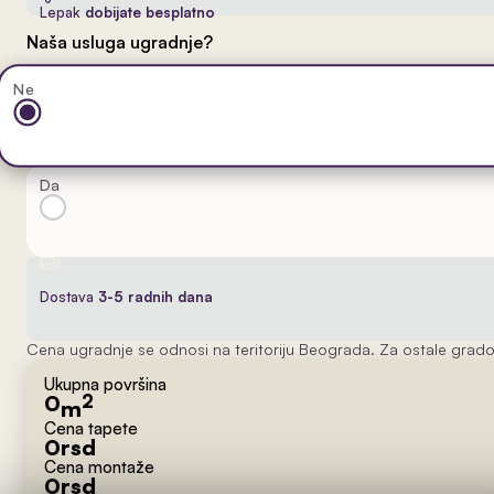
Lepak
dobijate besplatno
Naša usluga ugradnje?
Ne
Da
Dostava
3-5 radnih dana
Cena ugradnje se odnosi na teritoriju Beograda. Za ostale grado
Ukupna površina
0
2
m
Cena tapete
0
rsd
Cena montaže
0
rsd