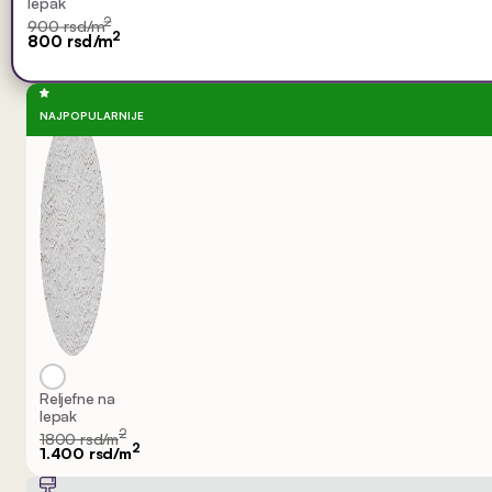
lepak
2
900 rsd/m
2
800 rsd/m
NAJPOPULARNIJE
Reljefne na
lepak
2
1800 rsd/m
2
1.400 rsd/m