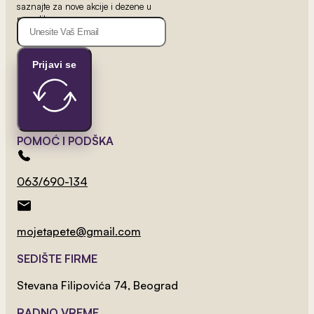
saznajte za nove akcije i dezene u
ponudi!
2
Prijavi se
od 800 rsd/m
Trešnjin Cvet
POMOĆ I PODŠKA
063/690-134
mojetapete@gmail.com
SEDIŠTE FIRME
Stevana Filipovića 74, Beograd
RADNO VREME