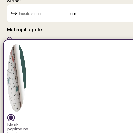
Širina:
cm
Materijal tapete
Saznaj više
Klasik
papirne na