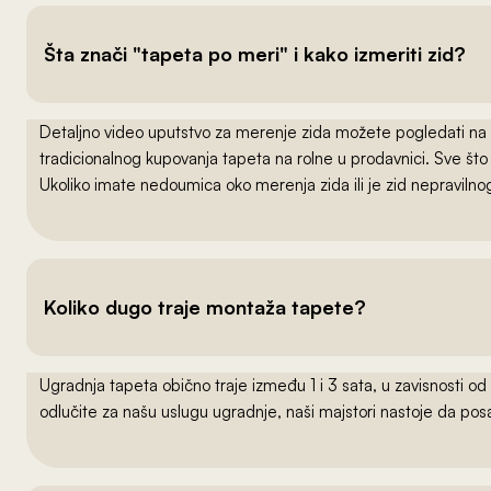
Šta znači "tapeta po meri" i kako izmeriti zid?
Detaljno video uputstvo za merenje zida možete pogledati na
tradicionalnog kupovanja tapeta na rolne u prodavnici. Sve što
Ukoliko imate nedoumica oko merenja zida ili je zid nepraviln
Koliko dugo traje montaža tapete?
Ugradnja tapeta obično traje između 1 i 3 sata, u zavisnosti od
odlučite za našu uslugu ugradnje, naši majstori nastoje da po