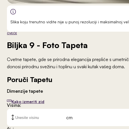
Slika koju trenutno vidite nije u punoj rezoluciji i maksimalnoj 
CVEĆE
Biljka 9
- Foto Tapeta
Cvetne tapete, gde se prirodna elegancija prepliće s umetničk
donosi prirodnu svežinu i toplinu u svaki kutak vašeg doma.
Poruči Tapetu
Dimenzije tapete
Kako izmeriti zid
Visina:
cm