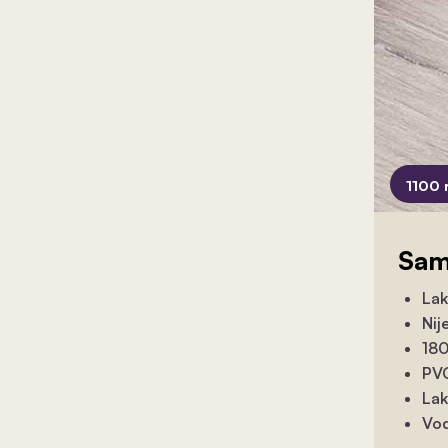
1100 
Sam
Lak
Nij
180
PVC
Lak
Vod