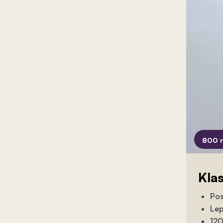
800 
Kla
Pos
Lep
120