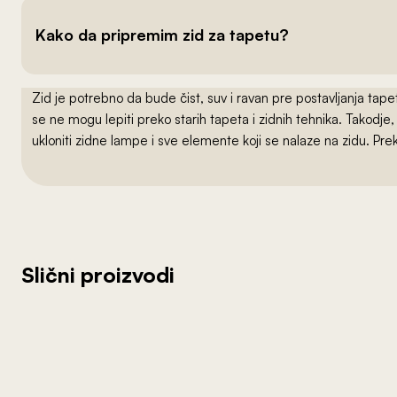
Kako da pripremim zid za tapetu?
Zid je potrebno da bude čist, suv i ravan pre postavljanja t
se ne mogu lepiti preko starih tapeta i zidnih tehnika. Takodj
ukloniti zidne lampe i sve elemente koji se nalaze na zidu. Pre
Slični proizvodi