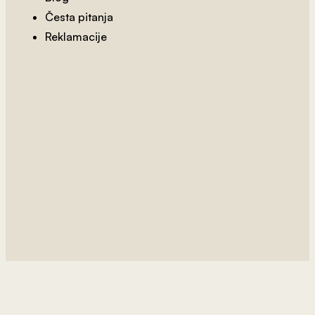
Česta pitanja
Reklamacije
2
od 800 rsd/m
Biljka 36