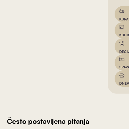
KUPA
KUHI
DEČI
SPAV
DNEV
Često postavljena pitanja