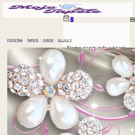
0
POČETNA
TAPETE
CVEĆE
BILJKA 9
Nema proizvoda u korpi.