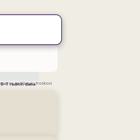
ove se naplacuju troskovi
a
5-7 radnih dana