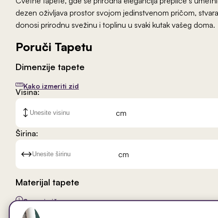
Cvetne tapete, gde se prirodna elegancija prepliće s umetni
dezen oživljava prostor svojom jedinstvenom pričom, stvaraju
donosi prirodnu svežinu i toplinu u svaki kutak vašeg doma.
Poruči Tapetu
Dimenzije tapete
Kako izmeriti zid
Visina:
cm
Širina:
cm
Materijal tapete
Saznaj više