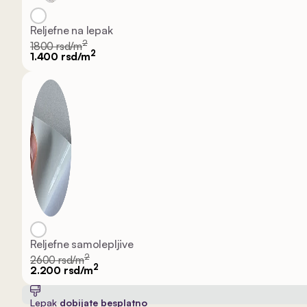
Reljefne na lepak
2
1800 rsd/m
2
1.400 rsd/m
Reljefne samolepljive
2
2600 rsd/m
2
2.200 rsd/m
Lepak
dobijate besplatno