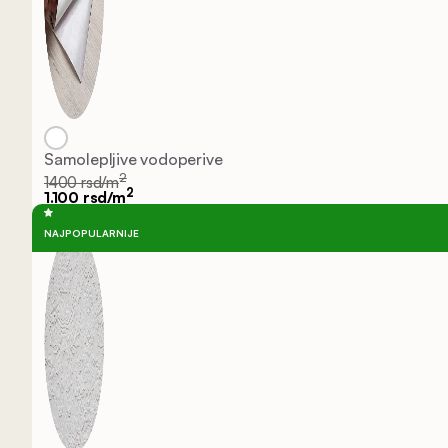
Samolepljive vodoperive
2
1400 rsd/m
2
1.100 rsd/m
NAJPOPULARNIJE