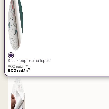
Klasik papirne na lepak
2
900 rsd/m
2
800 rsd/m