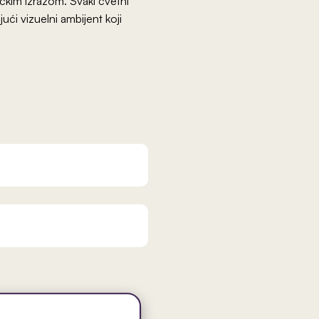
čkim izrazom. Svaki cvetni
ći vizuelni ambijent koji