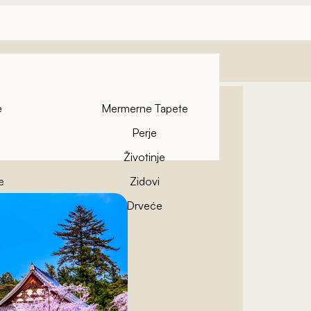
e
Mermerne Tapete
Perje
Životinje
e
Zidovi
pete
Drveće