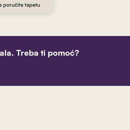
da poručite tapetu
jala. Treba ti pomoć?