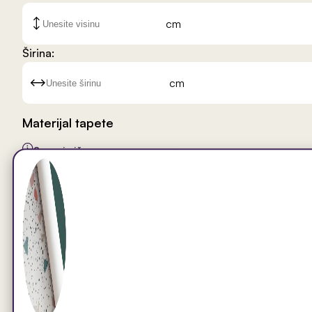
cm
Širina:
cm
Materijal tapete
Saznaj više