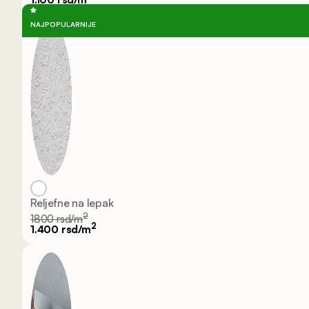
NAJPOPULARNIJE
Reljefne na lepak
2
1800 rsd/m
2
1.400 rsd/m