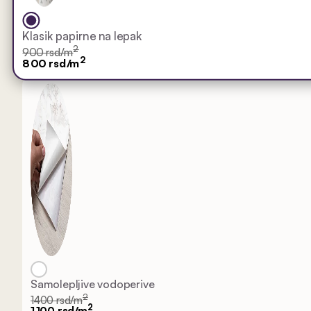
Klasik papirne na lepak
2
900 rsd/m
2
800 rsd/m
Samolepljive vodoperive
2
1400 rsd/m
2
1.100 rsd/m