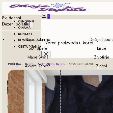
0
Svi dezeni
CENOVNIK
Dezeni po stilu
O NAMA
KONTAKT
Najpopularnije
Dečije Tapet
BLOG
Nema proizvoda u korpi.
ČESTA PITANJA
3D Tapete
Lišće
Mape Sveta
Životinje
POČETNA
TAPETE
APSTRAKTNE TAPETE
AKVARELNI TALASI
Akvarel Tapete
Zidovi
Vintage Tapete
Geometrijske Ta