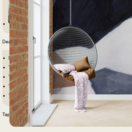
Dezeni po sobama
Dečije Tapete
Tapete Spavaća Soba
Tapete Dnevna Soba
Tapete Za Kupatilo
Tapete Za Kuhinju
Tapete po želji
Materijali tapeta