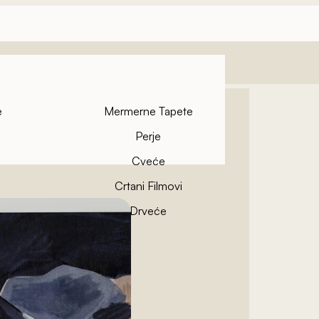
e
Mermerne Tapete
Perje
Cveće
Crtani Filmovi
pete
Drveće