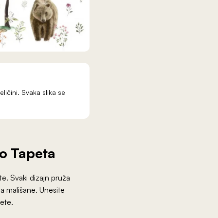
eličini. Svaka slika se
to Tapeta
e. Svaki dizajn pruža
za mališane. Unesite
ete.