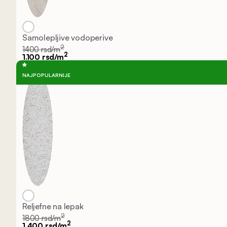
Samolepljive vodoperive
2
1400 rsd/m
2
1.100 rsd/m
NAJPOPULARNIJE
Reljefne na lepak
2
1800 rsd/m
2
1.400 rsd/m