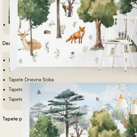
Dezeni po sobama
Dečije Tapete
Tapete Spavaća Soba
Tapete Dnevna Soba
Tapete Za Kupatilo
Tapete Za Kuhinju
Tapete po želji
Materijali tapeta