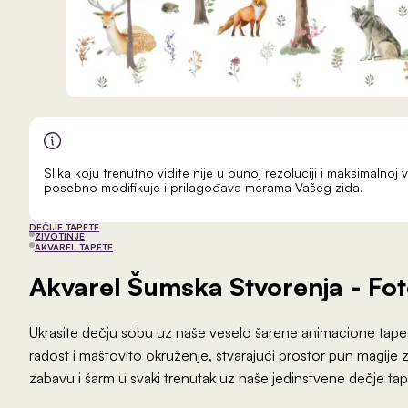
Slika koju trenutno vidite nije u punoj rezoluciji i maksimalnoj v
posebno modifikuje i prilagođava merama Vašeg zida.
DEČIJE TAPETE
ŽIVOTINJE
AKVAREL TAPETE
Akvarel Šumska Stvorenja
- Fo
Ukrasite dečju sobu uz naše veselo šarene animacione tapet
radost i maštovito okruženje, stvarajući prostor pun magije 
zabavu i šarm u svaki trenutak uz naše jedinstvene dečje tap