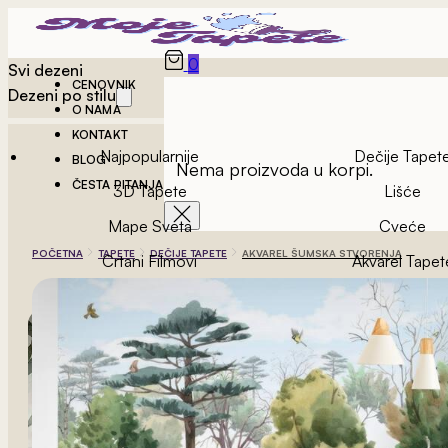
0
Svi dezeni
CENOVNIK
Dezeni po stilu
O NAMA
KONTAKT
Najpopularnije
Dečije Tapet
BLOG
Nema proizvoda u korpi.
ČESTA PITANJA
3D Tapete
Lišće
Mape Sveta
Cveće
POČETNA
TAPETE
DEČIJE TAPETE
AKVAREL ŠUMSKA STVORENJA
Crtani Filmovi
Akvarel Tapet
Vintage Tapete
Geometrijske Ta