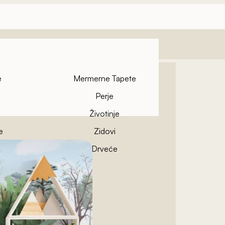
e
Mermerne Tapete
Perje
Životinje
e
Zidovi
pete
Drveće