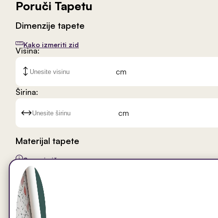
Poruči Tapetu
Dimenzije tapete
Kako izmeriti zid
Visina:
cm
Širina:
cm
Materijal tapete
Saznaj više