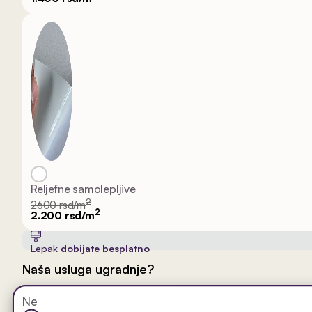
Reljefne samolepljive
2
2600 rsd/m
2
2.200 rsd/m
Lepak
dobijate besplatno
Naša usluga ugradnje?
Ne