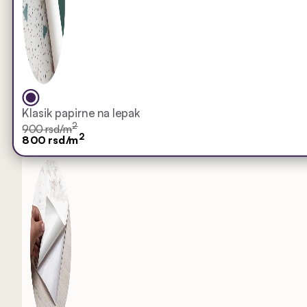
Klasik papirne na lepak
2
900 rsd/m
2
800 rsd/m