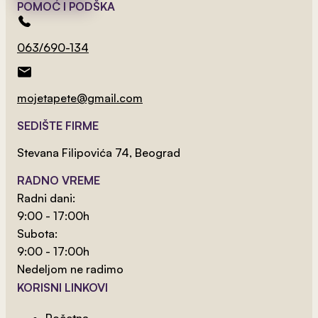
POMOĆ I PODŠKA
063/690-134
mojetapete@gmail.com
2
od 800 rsd/m
SEDIŠTE FIRME
Lav 2
Stevana Filipovića 74, Beograd
NAJPRODAVANIJE
RADNO VREME
Radni dani:
9:00 - 17:00h
Subota:
9:00 - 17:00h
Nedeljom ne radimo
KORISNI LINKOVI
Početna