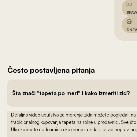
SPAV
DNEV
Često postavljena pitanja
Šta znači "tapeta po meri" i kako izmeriti zid?
Detaljno video uputstvo za merenje zida možete pogledati na
tradicionalnog kupovanja tapeta na rolne u prodavnici. Sve što
Ukoliko imate nedoumica oko merenja zida ili je zid nepraviln