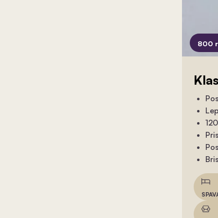
800 
Kla
Pos
Lep
120
Pri
Pos
Bri
SPAV