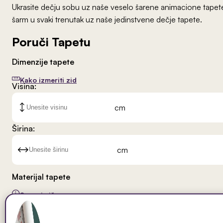
Ukrasite dečju sobu uz naše veselo šarene animacione tapete. 
šarm u svaki trenutak uz naše jedinstvene dečje tapete.
Poruči Tapetu
Dimenzije tapete
Kako izmeriti zid
Visina:
cm
Širina:
cm
Materijal tapete
Saznaj više