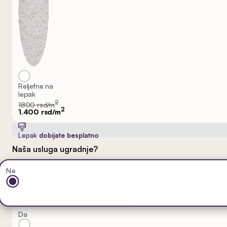
Reljefne na
lepak
2
1800 rsd/m
2
1.400 rsd/m
Lepak
dobijate besplatno
Naša usluga ugradnje?
Ne
Da