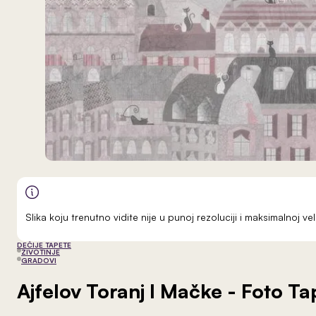
Slika koju trenutno vidite nije u punoj rezoluciji i maksimalnoj 
DEČIJE TAPETE
ŽIVOTINJE
GRADOVI
Ajfelov Toranj I Mačke
- Foto Ta