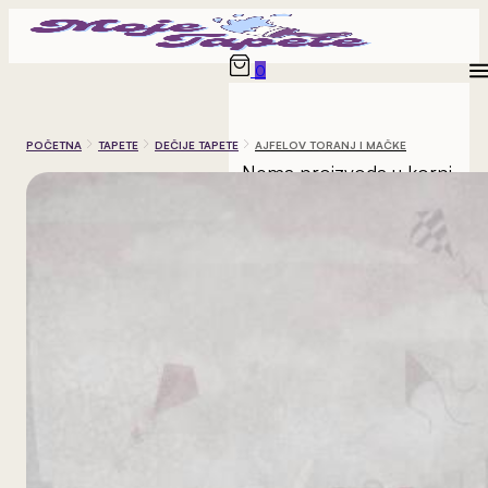
0
POČETNA
TAPETE
DEČIJE TAPETE
AJFELOV TORANJ I MAČKE
Nema proizvoda u korpi.