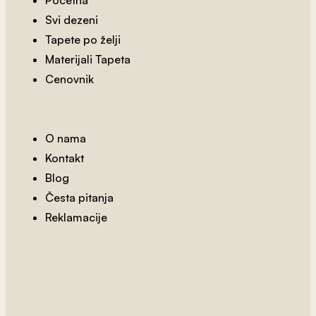
Svi dezeni
Tapete po želji
Materijali Tapeta
Cenovnik
O nama
Kontakt
Blog
Česta pitanja
Reklamacije
2
od 800 rsd/m
Mapa Sveta 17