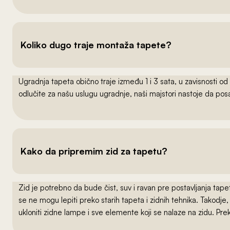
Koliko dugo traje montaža tapete?
Ugradnja tapeta obično traje između 1 i 3 sata, u zavisnosti od
odlučite za našu uslugu ugradnje, naši majstori nastoje da po
Kako da pripremim zid za tapetu?
Zid je potrebno da bude čist, suv i ravan pre postavljanja t
se ne mogu lepiti preko starih tapeta i zidnih tehnika. Takodj
ukloniti zidne lampe i sve elemente koji se nalaze na zidu. Pre