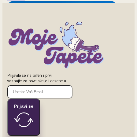
2
Prijavite se na bilten i prvi
od 800 rsd/m
saznajte za nove akcije i dezene u
London 2
ponudi!
Prijavi se