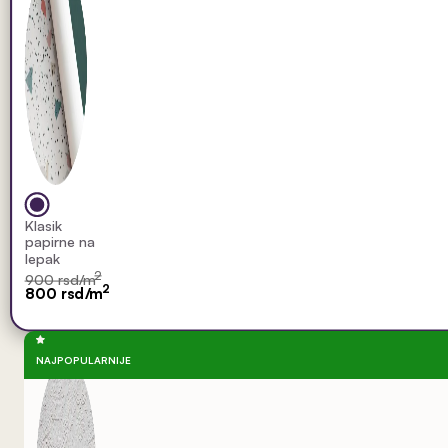
Klasik
papirne na
lepak
2
900 rsd/m
2
800 rsd/m
NAJPOPULARNIJE