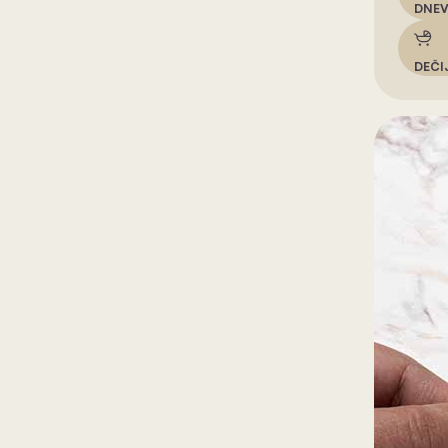
DNEV
DEČI