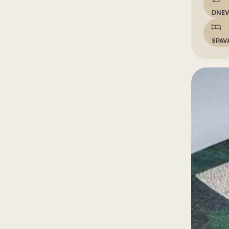
DNEV
SPAV