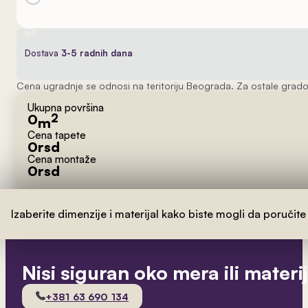
Dostava
3-5 radnih dana
Cena ugradnje se odnosi na teritoriju Beograda. Za ostale grado
Ukupna površina
0
2
m
Cena tapete
0
rsd
Cena montaže
0
rsd
Izaberite dimenzije i materijal kako biste mogli da poručite
Nisi siguran oko mera ili materi
+381 63 690 134