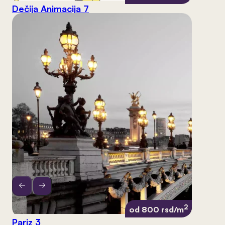
Dečija Animacija 7
2
od 800 rsd/m
Pariz 3