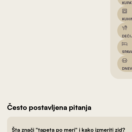
KUPA
KUHI
DEČI
SPAV
DNEV
Često postavljena pitanja
Šta znači "tapeta po meri" i kako izmeriti zid?