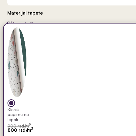
Materijal tapete
Saznaj više
Klasik
papirne na
lepak
2
900 rsd/m
2
800 rsd/m