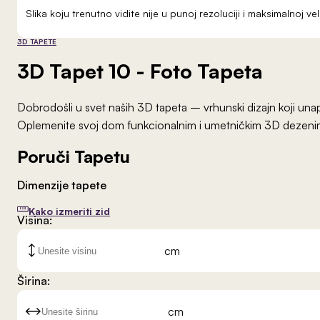
Slika koju trenutno vidite nije u punoj rezoluciji i maksimalnoj 
3D TAPETE
3D Tapet 10
- Foto Tapeta
Dobrodošli u svet naših 3D tapeta – vrhunski dizajn koji unap
Oplemenite svoj dom funkcionalnim i umetničkim 3D dezeni
Poruči Tapetu
Dimenzije tapete
Kako izmeriti zid
Visina:
cm
Širina:
cm