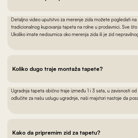
Detaljno video uputstvo za merenje zida možete pogledati na
tradicionalnog kupovanja tapeta na rolne u prodavnici. Sve što
Ukoliko imate nedoumica oko merenja zida ili je zid nepraviln
Koliko dugo traje montaža tapete?
Ugradnja tapeta obično traje između 1 i 3 sata, u zavisnosti od
odlučite za našu uslugu ugradnje, naši majstori nastoje da po
Kako da pripremim zid za tapetu?