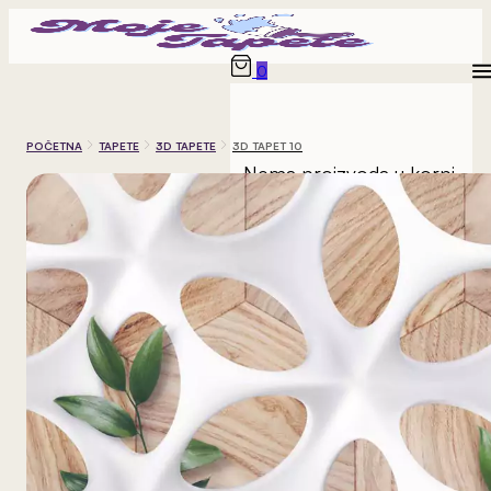
0
POČETNA
TAPETE
3D TAPETE
3D TAPET 10
Nema proizvoda u korpi.