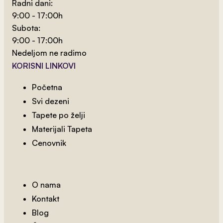
Radni dani:
9:00 - 17:00h
Subota:
9:00 - 17:00h
Nedeljom ne radimo
KORISNI LINKOVI
Početna
Svi dezeni
Tapete po želji
Materijali Tapeta
Cenovnik
2
od 800 rsd/m
3D Crno I Zlatno
O nama
Kontakt
Blog