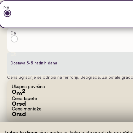
Ne
Da
Dostava
3-5 radnih dana
Cena ugradnje se odnosi na teritoriju Beograda. Za ostale grado
Ukupna površina
0
2
m
Cena tapete
0
rsd
Cena montaže
0
rsd
Izaberite dimenzije i materijal kako biste mogli da poručite