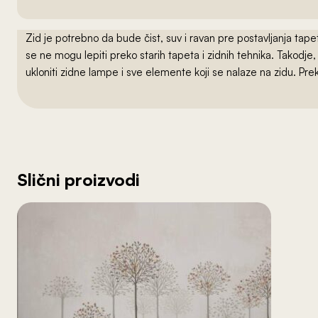
Zid je potrebno da bude čist, suv i ravan pre postavljanja t
se ne mogu lepiti preko starih tapeta i zidnih tehnika. Takodj
ukloniti zidne lampe i sve elemente koji se nalaze na zidu. Pre
Slični proizvodi