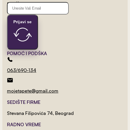
ponudi!
Prijavi se
2
od 800 rsd/m
POMOĆ I PODŠKA
3D Tapet 23
063/690-134
mojetapete@gmail.com
SEDIŠTE FIRME
Stevana Filipovića 74, Beograd
RADNO VREME