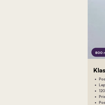
800 
Kla
Pos
Lep
120
Pri
Pos