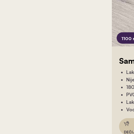
1100 
Sam
Lak
Nij
180
PVC
Lak
Vod
DEČI