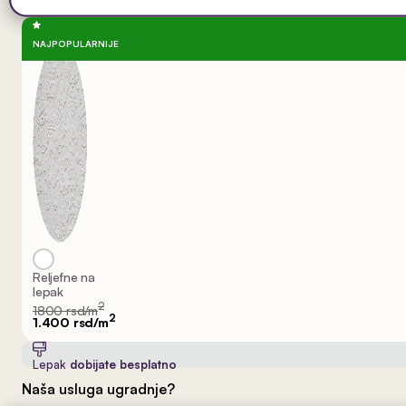
NAJPOPULARNIJE
Reljefne na
lepak
2
1800 rsd/m
2
1.400 rsd/m
Lepak
dobijate besplatno
Naša usluga ugradnje?